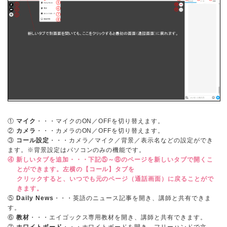
①
マイク
・・・マイクのON／OFFを切り替えます。
②
カメラ
・・・カメラのON／OFFを切り替えます。
③
コール設定
・・・カメラ／マイク／背景／表示名などの設定ができ
ます。※背景設定はパソコンのみの機能です。
④
新しいタブを追加
・・・下記⑤～⑧のページを新しいタブで開くこ
とができます。左横の【コール】タブを
クリックすると、いつでも元のページ（通話画面）に戻ることがで
きます。
⑤
Daily News
・・・英語のニュース記事を開き、講師と共有できま
す。
⑥
教材
・・・エイゴックス専用教材を開き、講師と共有できます。
⑦
ホワイトボード
・・・ホワイトボードを開き、フリーハンドで文