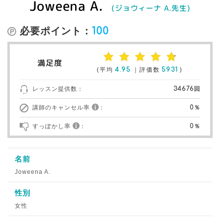
Joweena A.
(ジョウィーナ A.先生)
必要ポイント：
100
満足度
(平均
4.95
｜評価数
5931
)
レッスン提供数：
34676回
講師のキャンセル率
：
0％
すっぽかし率
：
0％
名前
Joweena A.
性別
女性