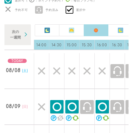
選択可（
：ポイント予約可
/
：毎日プラン可
）
予約不可
予約済み
選択中
次の
一週間
0
13:00
13:30
14:00
14:30
15:00
15:30
16:00
16:30
17
08/08
(土)
08/09
(日)