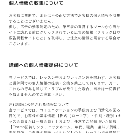
個人情報の収集について
お客様に無断で、または不公正な方法でお客様の個人情報を収集
することはございません。
但し、広告の効果測定のため、第三者の運営するツールから当サ
イトに訪れる前にクリックされている広告の情報（クリック日や
広告掲載サイトなど）を取得し、ご注文の情報と照合する場合が
ございます。
講師への個人情報提供について
当サービスでは、レッスン中およびレッスン外を問わず、お客様
と講師間での個人情報の提供・交換を禁止しております。万一、
これらの行為を通じてトラブルが発生した場合、当社は一切責任
を負えませんのでご注意下さい。
注) 講師に公開される情報について
当サービスでは、コミュニケーションの手段および円滑化を図る
目的で、お客様の基本情報 【氏名（ローマ字）・性別・種別（キ
ッズ会員または一般会員）】および、任意でご登録頂いた情報
【Teams招待リンク、ニックネーム、年代、職業、趣味／興味、
学習目的、ご自身の英語レベルなど】のみ、レッスン担当講師に