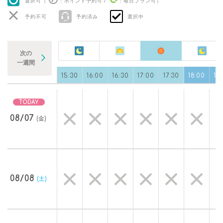
選択可（
：ポイント予約可
/
：毎日プラン可
）
予約不可
予約済み
選択中
次の
一週間
0
14:30
15:00
15:30
16:00
16:30
17:00
17:30
18:00
18
08/07
(金)
08/08
(土)