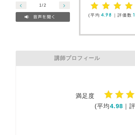
1/2
(平均
｜評価数
4.98
音声を聞く
講師プロフィール
満足度
(平均
4.98
｜