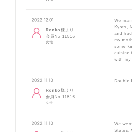
2022.12.01
We mainl
Kyoto, 
Ronko
様より
and had
会員No.11516
my mothe
女性
some ki
cuisine 
with my
2022.11.10
Double 
Ronko
様より
会員No.11516
女性
2022.11.10
We went
States.