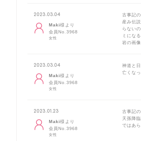
2023.03.04
古事記
産み伝
Maki
様より
らない
会員No.3968
ミにな
女性
岩の画
2023.03.04
神道と
亡くなっ
Maki
様より
会員No.3968
女性
2023.01.23
古事記
天孫降臨
Maki
様より
ではあら
会員No.3968
女性