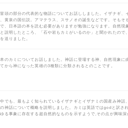
の冒頭の部分の代表的な物語についてお話ししました。イザナギ、
説、黄泉の国伝説。アマテラス、スサノオの誕生などです。そもそ
ので、日本語の本を読む必要がありますが勉強になります。自然現
ると説明したところ、「石や岩もカミがいるのか」と聞かれたので
像を送りました。
日本のカミについてお話しました。神話に登場する神、自然現象に
てから神になった英雄の3種類に分類されるとのことです。
の中でも、最もよく知られているイザナギとイザナミの国産み神話
の神話について概略を説明しました。カミは英語ではgodと訳さ
ゆる事象に存在する超自然的なものを示すようで,その点が興味深