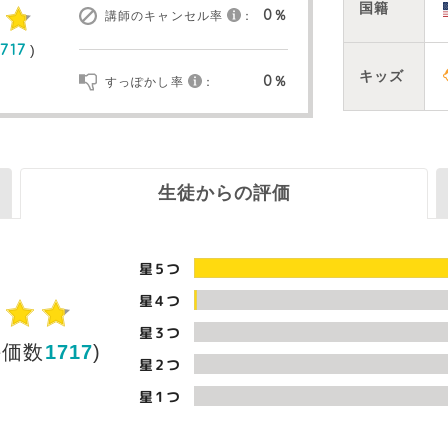
国籍
0％
講師のキャンセル率
：
)
1717
キッズ
0％
すっぽかし率
：
生徒からの評価
星5つ
星4つ
星3つ
評価数
1717
)
星2つ
星1つ