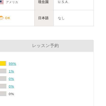
現住国
U.S.A.
アメリカ
日本語
なし
レッスン予約
99%
1%
0%
0%
0%