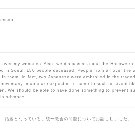
lesson
 over my websites. Also, we discussed about the Halloween 
d in Soeul. 150 people deceased. People from all over the 
d in them. In fact, two Japanese were embrolled in the trage
know many people are expected to come to such an event lik
en. We should be able to have done something to prevent s
 in advance.
在、話題となっている、統一教会の問題についてお話ししました。