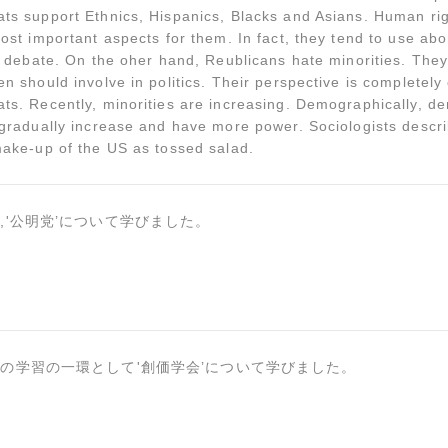
ts support Ethnics, Hispanics, Blacks and Asians. Human ri
ost important aspects for them. In fact, they tend to use abo
r debate. On the oher hand, Reublicans hate minorities. They
n should involve in politics. Their perspective is completely
ts. Recently, minorities are increasing. Demographically, d
 gradually increase and have more power. Sociologists descr
make-up of the US as tossed salad.
,'公明党’について学びました。
の学習の一環として'創価学会’について学びました。