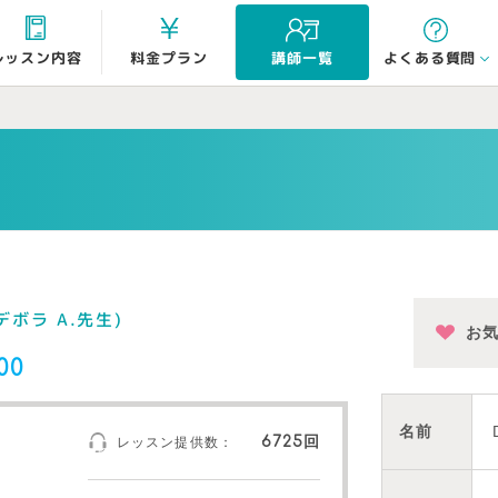
よくある質問
レッスン内容
料金プラン
講師一覧
デボラ A.先生)
お
00
名前
6725回
レッスン提供数：