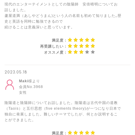
現代のエンターテイメントとしての陰陽師 安倍晴明についてお
話しました。
蘆屋道満（あしやどうまん)という人の名前も初めて知りました｡歴
史と英語を同時に勉強できるので
続けることは意義深いと思っています。
満足度：
再受講したい：
オススメ度：
2023.05.18
Maki
様より
会員No.3968
女性
陰陽道と陰陽師についてお話しました。陰陽道は古代中国の道教
（Taois）と五行思想（five elements theory)が一つになり日本で
独自に発展しました。難しいテーマでしたが、何とか説明するこ
とができました。
満足度：