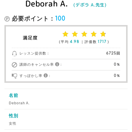
Deborah A.
(デボラ A.先生)
必要ポイント：
100
満足度
(平均
4.98
｜評価数
1717
)
レッスン提供数：
6725回
講師のキャンセル率
：
0％
すっぽかし率
：
0％
名前
Deborah A.
性別
女性