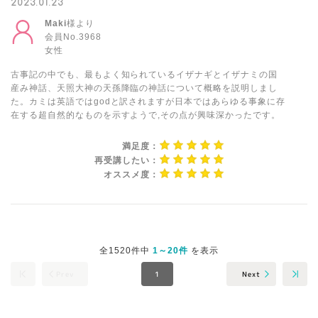
2023.01.23
Maki
様より
会員No.3968
女性
古事記の中でも、最もよく知られているイザナギとイザナミの国
産み神話、天照大神の天孫降臨の神話について概略を説明しまし
た。カミは英語ではgodと訳されますが日本ではあらゆる事象に存
在する超自然的なものを示すようで,その点が興味深かったです。
満足度：
再受講したい：
オススメ度：
全1520件中
1～20件
を表示
Next
Prev
1