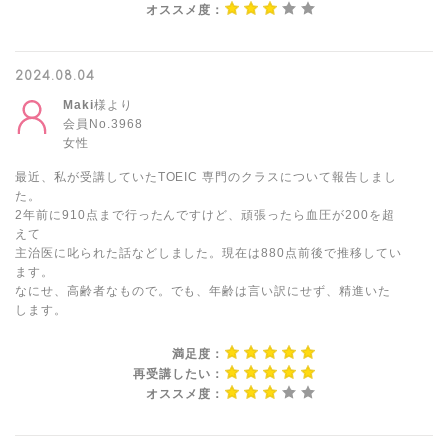
オススメ度：
2024.08.04
Maki
様より
会員No.3968
女性
最近、私が受講していたTOEIC 専門のクラスについて報告しまし
た。
2年前に910点まで行ったんですけど、頑張ったら血圧が200を超
えて
主治医に叱られた話などしました。現在は880点前後で推移してい
ます。
なにせ、高齢者なもので。でも、年齢は言い訳にせず、精進いた
します。
満足度：
再受講したい：
オススメ度：