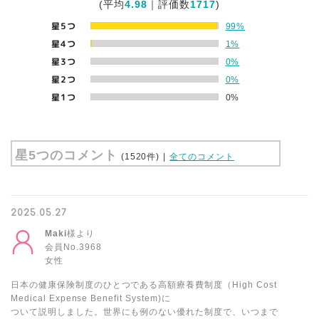
(平均
4.98
｜評価数
1717
)
星5つ
99%
星4つ
1%
星3つ
0%
星2つ
0%
星1つ
0%
星5つのコメント
(1520件)
|
全てのコメント
2025.05.27
Maki
様より
会員No.3968
女性
日本の健康保険制度のひとつである高額療養費制度（High Cost
Medical Expense Benefit System)に
ついて説明しました。世界にも例のない優れた制度で、いつまで