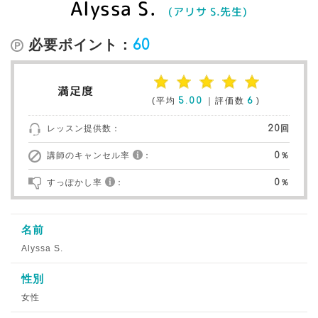
Alyssa S.
(アリサ S.先生)
必要ポイント：
60
満足度
(平均
5.00
｜評価数
6
)
レッスン提供数：
20回
講師のキャンセル率
：
0％
すっぽかし率
：
0％
名前
Alyssa S.
性別
女性