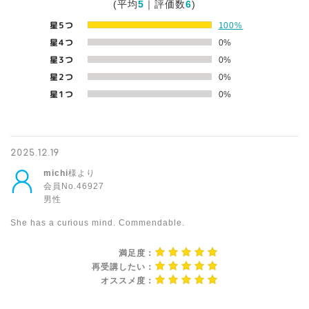
(平均
5
｜評価数
6
)
星5つ
100%
星4つ
0%
星3つ
0%
星2つ
0%
星1つ
0%
2025.12.19
michi
様より
会員No.46927
男性
She has a curious mind. Commendable.
満足度：
再受講したい：
オススメ度：