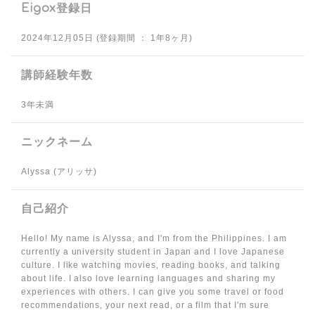
Eigox登録日
2024年12月05日 (登録期間 ： 1年8ヶ月)
講師経験年数
3年未満
ニックネーム
Alyssa (アリッサ)
自己紹介
Hello! My name is Alyssa, and I'm from the Philippines. I am
currently a university student in Japan and I love Japanese
culture. I like watching movies, reading books, and talking
about life. I also love learning languages and sharing my
experiences with others. I can give you some travel or food
recommendations, your next read, or a film that I'm sure