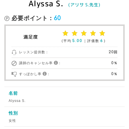
Alyssa S.
(アリサ S.先生)
必要ポイント：
60
満足度
(平均
5.00
｜評価数
6
)
レッスン提供数：
20回
講師のキャンセル率
：
0％
すっぽかし率
：
0％
名前
Alyssa S.
性別
女性