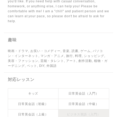
you'd like. If you need help with casual conversation,
homework, or anything else, I can help you! Please be
comfortable with me! I am a "chill" and patient person and we
can learn at your pace, so please don't be afraid to ask for
help.
趣味
映画・ドラマ, お笑い・コメディー, 音楽, 読書, ゲーム, パソコ
ン・インターネット, マンガ・アニメ, 旅行, 料理, ショッピング,
美容・ファッション, 芸能・タレント, アート, 創作活動, 植物・ガ
ーデニング, ペット, DIY, 外国語
対応レッスン
キッズ
日常英会話（入門）
日常英会話（初級）
日常英会話（中級）
日常英会話（上級）
ビジネス英語（入門）