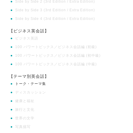
●
Side by Side 2 (3rd Edition / Extra Edition)
●
Side by Side 3 (3rd Edition / Extra Edition)
●
Side by Side 4 (3rd Edition / Extra Edition)
【ビジネス英会話】
●
ビジネス英語
●
100 パワートピックス／ビジネス会話編 (初級)
●
100 パワートピックス／ビジネス会話編 (初中級)
●
100 パワートピックス／ビジネス会話編 (中級)
【テーマ別英会話】
●
トーク・テーマ集
●
ディスカッション
●
健康と福祉
●
旅行と文化
●
世界の文学
●
写真描写