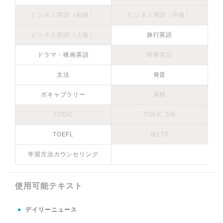
ビジネス英語（初級）
ビジネス英語（中級）
ビジネス英語（上級）
旅行英語
ドラマ・映画英語
時事英語
文法
発音
ボキャブラリー
英検
TOEIC
TOEIC SW
TOEFL
IELTS
学習方法カウンセリング
使用可能テキスト
●
デイリーニュース