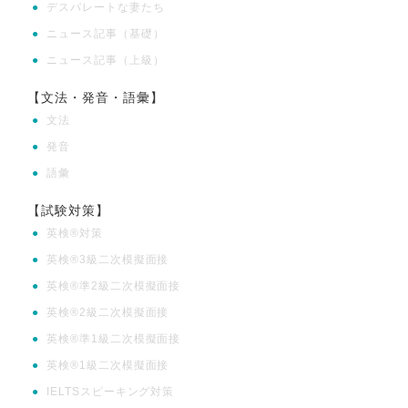
●
デスパレートな妻たち
●
ニュース記事（基礎）
●
ニュース記事（上級）
【文法・発音・語彙】
●
文法
●
発音
●
語彙
【試験対策】
●
英検®対策
●
英検®3級二次模擬面接
●
英検®準2級二次模擬面接
●
英検®2級二次模擬面接
●
英検®準1級二次模擬面接
●
英検®1級二次模擬面接
●
IELTSスピーキング対策