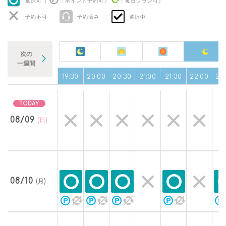
選択可（
：ポイント予約可
/
：毎日プラン可
）
予約不可
予約済み
選択中
次の
一週間
0
18:30
19:00
19:30
20:00
20:30
21:00
21:30
22:00
22
08/09
(日)
08/10
(月)