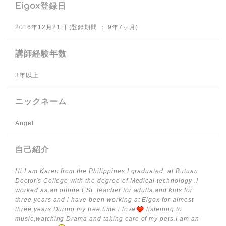
Eigox登録日
2016年12月21日 (登録期間 ： 9年7ヶ月)
講師経験年数
3年以上
ニックネーム
Angel
自己紹介
Hi,I am Karen from the Philippines I graduated at Butuan
Doctor's College with the degree of Medical technology .I
worked as an offline ESL teacher for adults and kids for
three years and i have been working at Eigox for almost
three years.During my free time i love
listening to
music,watching Drama and taking care of my pets.I am an