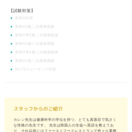
【試験対策】
●
英検®対策
●
英検®3級二次模擬面接
●
英検®準2級二次模擬面接
●
英検®2級二次模擬面接
●
英検®準1級二次模擬面接
●
英検®1級二次模擬面接
●
IELTSスピーキング対策
スタッフからのご紹介
カレン先生は健康科学の学位を持つ、とても真面目で気さく
な性格の先生です。 先生は韓国人の生徒へ英語を教えてお
り、それ以前にはファーストフードレストランで色々な業務