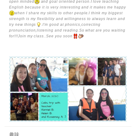
open minded
and goal oriented person.I love teaching
English because it is very interesting and it makes me happy
when I share my skills to other people.I think my biggest
strength is my flexibility and willingness to always learn and
try new things
.I'm good at phonics,correcting
pronunciation,listening and reading.So what are you waiting
for!!!Join my class..See you soon
趣味