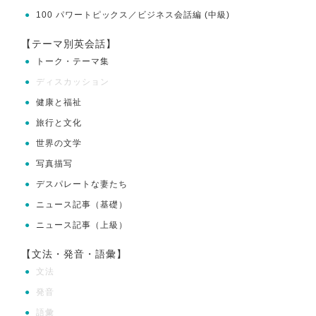
●
100 パワートピックス／ビジネス会話編 (中級)
【テーマ別英会話】
●
トーク・テーマ集
●
ディスカッション
●
健康と福祉
●
旅行と文化
●
世界の文学
●
写真描写
●
デスパレートな妻たち
●
ニュース記事（基礎）
●
ニュース記事（上級）
【文法・発音・語彙】
●
文法
●
発音
●
語彙