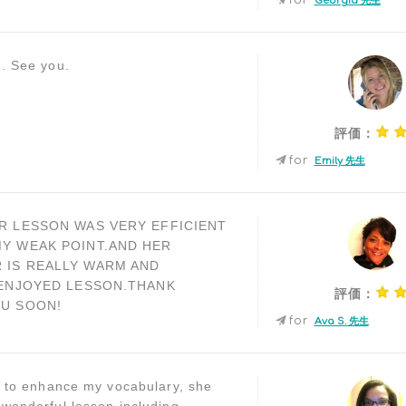
for
Georgia 先生
g. See you.
評価：
for
Emily 先生
R LESSON WAS VERY EFFICIENT
Y WEAK POINT.AND HER
 IS REALLY WARM AND
 ENJOYED LESSON.THANK
評価：
OU SOON!
for
Ava S. 先生
ke to enhance my vocabulary, she