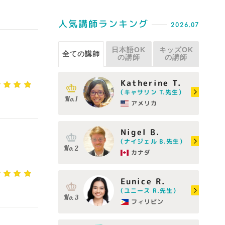
人気講師ランキング
2026.07
日本語OK
キッズOK
全ての講師
の講師
の講師
Katherine T.
（キャサリン T.先生）
アメリカ
Nigel B.
（ナイジェル B.先生）
カナダ
Eunice R.
（ユニース R.先生）
フィリピン