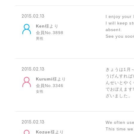
2015.02.13
I enjoy your
I will keep s
Ken
様より
absent.
会員No.3898
See you soo
男性
2015.02.13
きょうは1月
うげんすれば
Kurumi
様より
んせいとやく
会員No.3346
でおぼえます
女性
ざいました。
2015.02.13
We often use
This time we
Kozue
様より