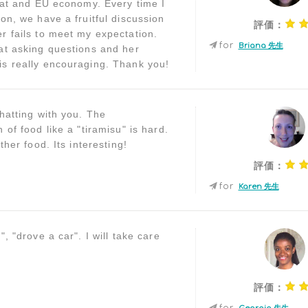
reat and EU economy. Every time I
on, we have a fruitful discussion
評価：
r fails to meet my expectation.
for
Briana 先生
at asking questions and her
s really encouraging. Thank you!
chatting with you. The
 of food like a "tiramisu" is hard.
other food. Its interesting!
評価：
for
Karen 先生
", "drove a car". I will take care
評価：