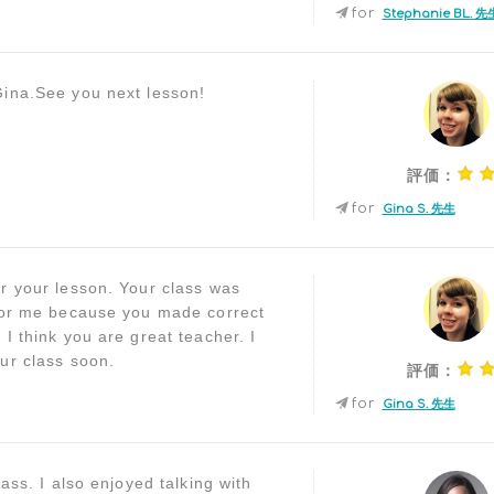
for
Stephanie BL. 先
ina.See you next lesson!
評価：
for
Gina S. 先生
r your lesson. Your class was
for me because you made correct
I think you are great teacher. I
ur class soon.
評価：
for
Gina S. 先生
lass. I also enjoyed talking with