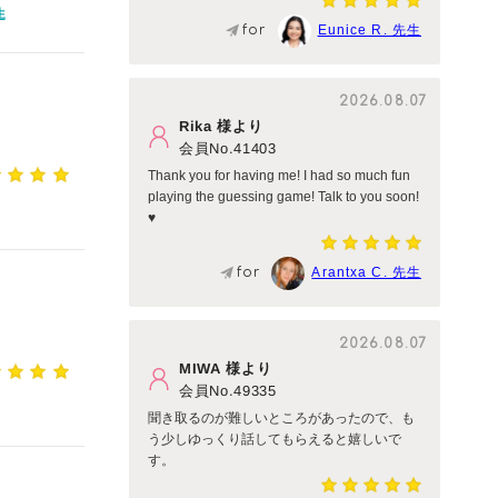
生
for
Eunice R. 先生
2026.08.07
Rika 様より
会員No.41403
Thank you for having me! I had so much fun
playing the guessing game! Talk to you soon!
♥︎
for
Arantxa C. 先生
2026.08.07
MIWA 様より
会員No.49335
聞き取るのが難しいところがあったので、も
う少しゆっくり話してもらえると嬉しいで
す。