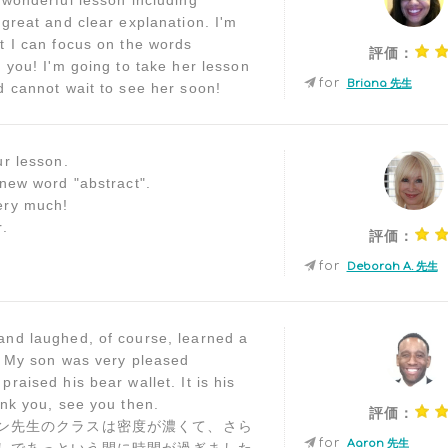
 wonderful lesson including
 great and clear explanation. I'm
t I can focus on the words
評価：
h you! I'm going to take her lesson
for
Briana 先生
d cannot wait to see her soon!
ur lesson.
 new word "abstract".
ery much!
r.
評価：
for
Deborah A. 先生
nd laughed, of course, learned a
! My son was very pleased
raised his bear wallet. It is his
ank you, see you then.
評価：
ン先生のクラスは密度が濃くて、さら
for
Aaron 先生