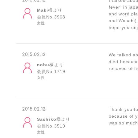
2015.02.12
I talked abou
fever' in ja
Maki
様より
and word pla
会員No.3968
and Wasabi) w
女性
hope you enj
2015.02.12
We talked ab
died because
nobu
様より
relieved of h
会員No.1719
女性
2015.02.12
Thank you fo
because of yo
Sachiko
様より
was so much 
会員No.3519
女性