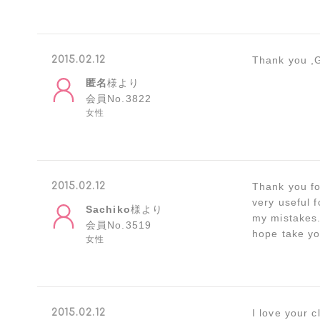
2015.02.12
Thank you ,G
匿名
様より
会員No.3822
女性
2015.02.12
Thank you fo
very useful 
Sachiko
様より
my mistakes. 
会員No.3519
hope take yo
女性
2015.02.12
I love your c