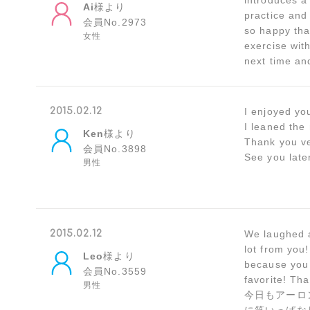
introduces a
Ai
様より
practice and
会員No.2973
so happy tha
女性
exercise wit
next time an
2015.02.12
I enjoyed yo
I leaned the
Ken
様より
Thank you v
会員No.3898
See you late
男性
2015.02.12
We laughed a
lot from you
Leo
様より
because you p
会員No.3559
favorite! Th
男性
今日もアーロ