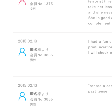
terrorist th
会員No.1375
take her less
女性
and she neve
She is good 
complement i
2015.02.13
I had a fun 
pronunciation
匿名
様より
I will check 
会員No.3855
男性
2015.02.13
"rented a car
past tense.
匿名
様より
会員No.3855
男性