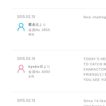
2015.02.13
Nice chattin
匿名
様より
会員No.3855
男性
2015.02.13
TODAY'S HE
TO CATCH M
kyoko
様より
CHARACTOR
会員No.4093
FRIENDLY,I
女性
YOU,SEE Y
2015.02.13
Since I'd li