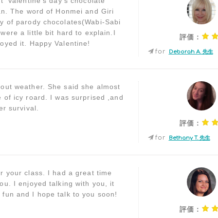
t 'Valentine's day's chocolate
pan. The word of Honmei and Giri
y of parody chocolates(Wabi-Sabi
ere a little bit hard to explain.I
評価：
oyed it. Happy Valentine!
for
Deborah A. 先生
out weather. She said she almost
 of icy roard. I was surprised ,and
er survival.
評価：
for
Bethany T. 先生
r your class. I had a great time
u. I enjoyed talking with you, it
fun and I hope talk to you soon!
評価：