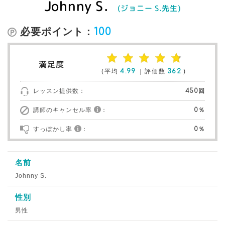
Johnny S.
(ジョニー S.先生)
必要ポイント：
100
満足度
(平均
4.99
｜評価数
362
)
レッスン提供数：
450回
講師のキャンセル率
：
0％
すっぽかし率
：
0％
名前
Johnny S.
性別
男性