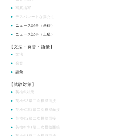
●
写真描写
●
デスパレートな妻たち
●
ニュース記事（基礎）
●
ニュース記事（上級）
【文法・発音・語彙】
●
文法
●
発音
●
語彙
【試験対策】
●
英検®対策
●
英検®3級二次模擬面接
●
英検®準2級二次模擬面接
●
英検®2級二次模擬面接
●
英検®準1級二次模擬面接