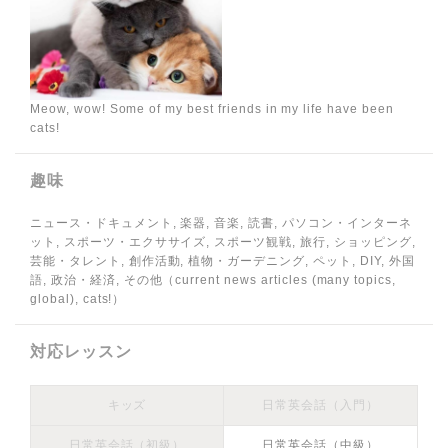
Meow, wow! Some of my best friends in my life have been
cats!
趣味
ニュース・ドキュメント, 楽器, 音楽, 読書, パソコン・インターネ
ット, スポーツ・エクササイズ, スポーツ観戦, 旅行, ショッピング,
芸能・タレント, 創作活動, 植物・ガーデニング, ペット, DIY, 外国
語, 政治・経済, その他（current news articles (many topics,
global), cats!）
対応レッスン
キッズ
日常英会話（入門）
日常英会話（初級）
日常英会話（中級）