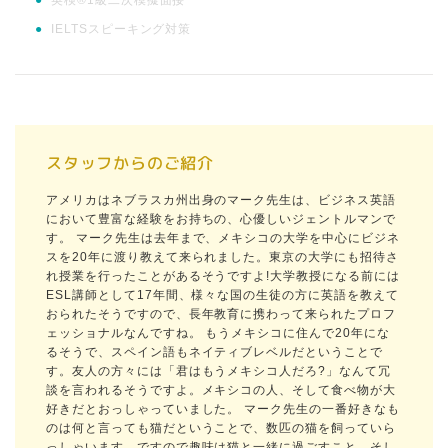
●
英検®1級二次模擬面接
●
IELTSスピーキング対策
スタッフからのご紹介
アメリカはネブラスカ州出身のマーク先生は、ビジネス英語
において豊富な経験をお持ちの、心優しいジェントルマンで
す。 マーク先生は去年まで、メキシコの大学を中心にビジネ
スを20年に渡り教えて来られました。東京の大学にも招待さ
れ授業を行ったことがあるそうですよ!大学教授になる前には
ESL講師として17年間、様々な国の生徒の方に英語を教えて
おられたそうですので、長年教育に携わって来られたプロフ
ェッショナルなんですね。 もうメキシコに住んで20年にな
るそうで、スペイン語もネイティブレベルだということで
す。友人の方々には「君はもうメキシコ人だろ?」なんて冗
談を言われるそうですよ。メキシコの人、そして食べ物が大
好きだとおっしゃっていました。 マーク先生の一番好きなも
のは何と言っても猫だということで、数匹の猫を飼っていら
っしゃいます。ですので趣味は猫と一緒に過ごすこと、そし