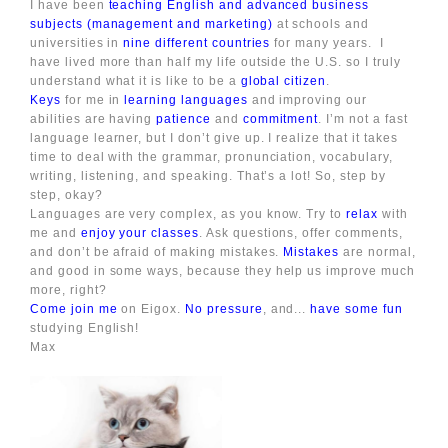
I have been
teaching English and advanced business
subjects (management and marketing)
at schools and
universities in
nine different countries
for many years. I
have lived more than half my life outside the U.S. so I truly
understand what it is like to be a
global citizen
.
Keys
for me in
learning languages
and improving our
abilities are having
patience
and
commitment
. I’m not a fast
language learner, but I don’t give up. I realize that it takes
time to deal with the grammar, pronunciation, vocabulary,
writing, listening, and speaking. That’s a lot! So, step by
step, okay?
Languages are very complex, as you know. Try to
relax
with
me and
enjoy your classes
. Ask questions, offer comments,
and don’t be afraid of making mistakes.
Mistakes
are normal,
and good in some ways, because they help us improve much
more, right?
Come join me
on Eigox.
No pressure
, and...
have some fun
studying English!
Max