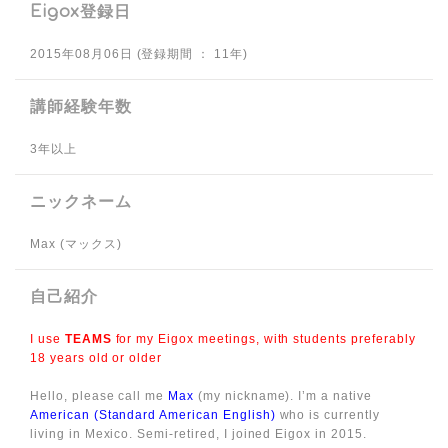
Eigox登録日
2015年08月06日 (登録期間 ： 11年)
講師経験年数
3年以上
ニックネーム
Max (マックス)
自己紹介
I use
TEAMS
for my Eigox meetings, with students preferably
18 years old or older
Hello, please call me
Max
(my nickname). I’m a native
American (Standard American English)
who is currently
living in Mexico. Semi-retired, I joined Eigox in 2015.