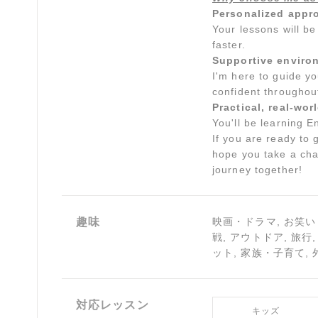
Personalized appr
Your lessons will b
faster.
Supportive enviro
I'm here to guide y
confident throughout
Practical, real-worl
You'll be learning E
If you are ready to 
hope you take a chan
journey together!
趣味
映画・ドラマ, お笑い
戦, アウトドア, 旅行
ット, 家族・子育て,
対応レッスン
キッズ