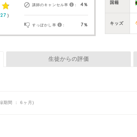
国籍
4％
講師のキャンセル率
：
)
27
キッズ
7％
すっぽかし率
：
生徒からの評価
登録期間 ： 6ヶ月)