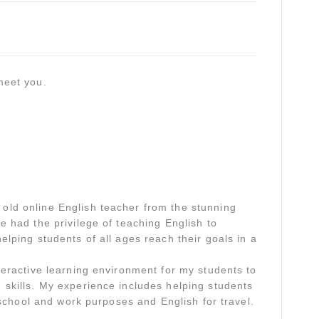
meet you.
old online English teacher from the stunning
e had the privilege of teaching English to
elping students of all ages reach their goals in a
teractive learning environment for my students to
 skills. My experience includes helping students
r school and work purposes and English for travel.