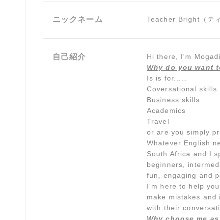
ニックネーム
Teacher Brigh
自己紹介
Hi there, I'm Mogadi
Why do you want t
Is is for.....
Coversational skills
Business skills
Academics
Travel
or are you simply pr
Whatever English ne
South Africa and I s
beginners, intermedi
fun, engaging and p
I'm here to help you
make mistakes and im
with their conversat
Why choose me as 