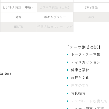
ビジネス英語（中級）
ビジネス英語（上級）
旅行英語
発音
ボキャブラリー
英検
IELTS
学習方法カウンセリング
【テーマ別英会話】
●
トーク・テーマ集
●
ディスカッション
●
健康と福祉
tarter)
●
旅行と文化
●
世界の文学
●
写真描写
●
デスパレートな妻たち
●
ニュース記事（基礎）