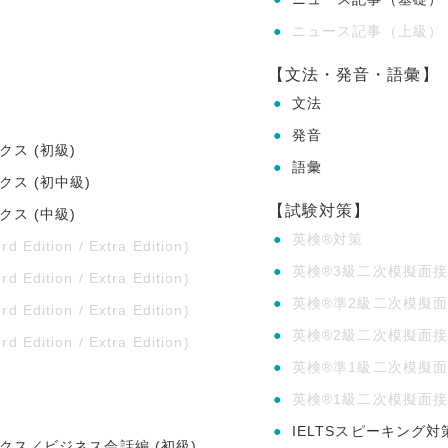
●
ニュース記事（上級）
【文法・発音・語彙】
●
文法
●
発音
クス (初級)
●
語彙
クス (初中級)
【試験対策】
クス (中級)
●
英検®対策
rd Edition / Extra Edition)
●
英検®3級二次模擬面
rd Edition / Extra Edition)
●
英検®準2級二次模擬
rd Edition / Extra Edition)
●
英検®2級二次模擬面
rd Edition / Extra Edition)
●
英検®準1級二次模擬
】
●
英検®1級二次模擬面
●
IELTSスピーキング対
ックス／ビジネス会話編 (初級)