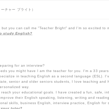
t（ティーチャー ブライト）
 but you can call me "Teacher Bright" and I'm so excited to 
o study English?
eparing for an interview?
eds you might have I am the teacher for you. I'm a 33 years 
pecialize in teaching English as a second language (ESL). I'v
ate, senior and older seniors students, I love teaching and h
ersonalized way.
 reach your educational goals. I have created a fun, safe, in
prove their English speaking, listening, writing and reading
ional skills, business English, interview practice, English fo
your tutor?