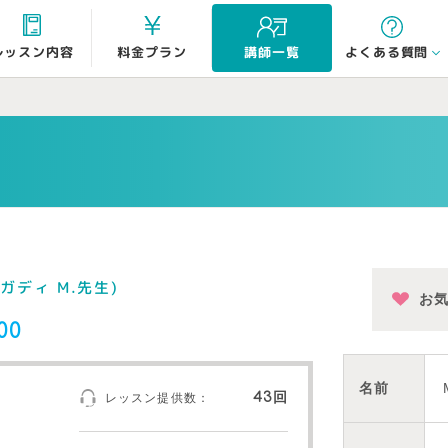
よくある質問
レッスン内容
料金プラン
講師一覧
モガディ M.先生)
お
00
名前
43回
レッスン提供数：