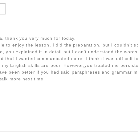
a, thank you very much for today.
le to enjoy the lesson. I did the preparation, but I couldn’t 
so, you explained it in detail but I don’t understand the word
ed that I wanted communicated more. I think it was difficult to
my English skills are poor. However,you treated me persisten
ave been better if you had said paraphrases and grammar mi
talk more next time.