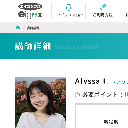
エイゴックス
ご利用方法
とは？
講師詳細
講師詳細
Teacher's Details
Alyssa I.
(アリ
必要ポイント：
1
満足度