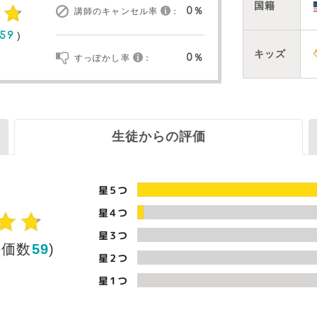
国籍
0％
講師のキャンセル率
：
)
59
キッズ
0％
すっぽかし率
：
生徒からの評価
星5つ
星4つ
星3つ
評価数
59
)
星2つ
星1つ