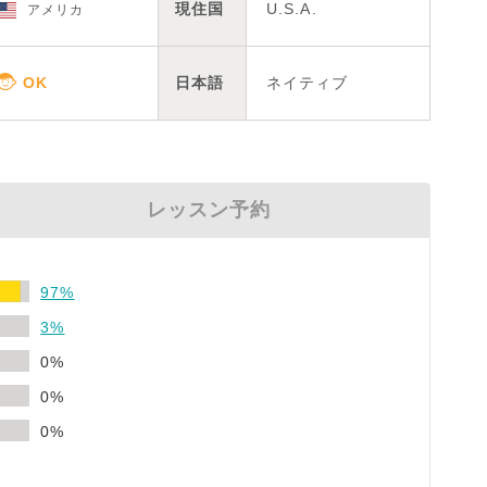
現住国
U.S.A.
アメリカ
日本語
ネイティブ
レッスン予約
97%
3%
0%
0%
0%