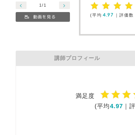
1/1
(平均
｜評価数
4.97
動画を見る
講師プロフィール
満足度
(平均
4.97
｜