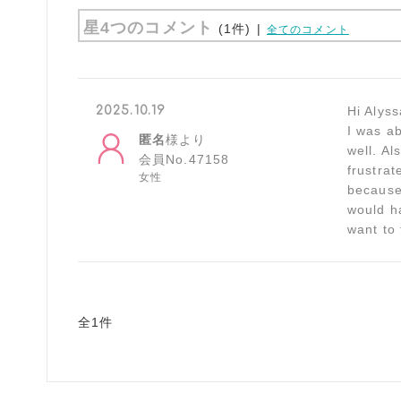
星4つのコメント
(1件)
|
全てのコメント
2025.10.19
Hi Alyss
I was ab
匿名
様より
well. Al
会員No.47158
frustrat
女性
because 
would h
want to 
全1件