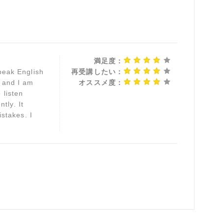
満足度：
speak English
再受講したい：
s and I am
オススメ度：
 listen
tly. It
stakes. I