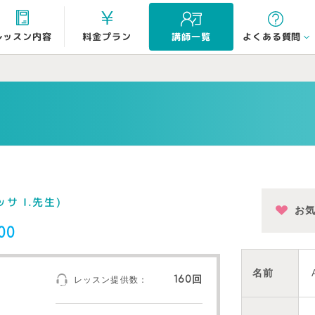
よくある質問
レッスン内容
料金プラン
講師一覧
ッサ I.先生)
お
00
名前
160回
レッスン提供数：