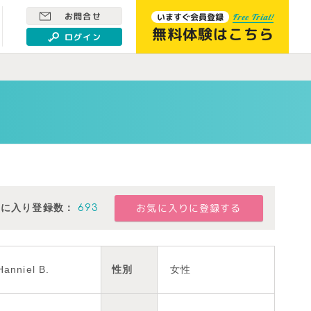
お問合せ
いますぐ会員登録
Free Trial!
無料体験はこちら
ログイン
気に入り登録数：
693
Hanniel B.
性別
女性