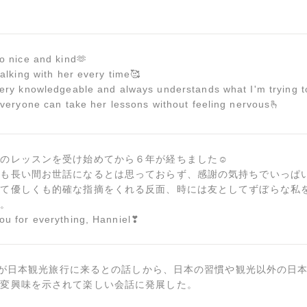
o nice and kind🫶
talking with her every time🥰
very knowledgeable and always understands what I'm trying t
everyone can take her lessons without feeling nervous🫰
ルのレッスンを受け始めてから６年が経ちました☺
にも長い間お世話になるとは思っておらず、感謝の気持ちでいっぱ
して優しくも的確な指摘をくれる反面、時には友としてずぼらな私
…。
ou for everything, Hanniel❣
ielが日本観光旅行に来るとの話しから、日本の習慣や観光以外の日
大変興味を示されて楽しい会話に発展した。