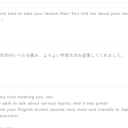
first time to take your lesson,Han! You told me about plan ver
 !
の目的やレベルを鑑み、よりよい学習方法を提案してくれました。
ery nice meeting you, too.
able to talk about various topics, and it was great!
ink your English accent sounds very clear and friendly to J
learners!