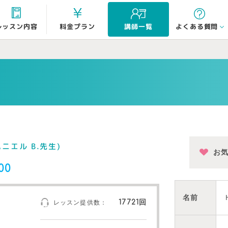
よくある質問
レッスン内容
料金プラン
講師一覧
ハニエル B.先生)
お
00
名前
17721回
レッスン提供数：