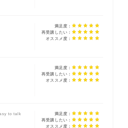
満足度：
再受講したい：
オススメ度：
満足度：
再受講したい：
オススメ度：
asy to talk
満足度：
再受講したい：
オススメ度：