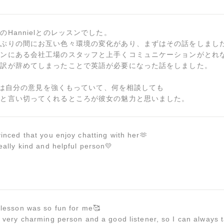
のHannielとのレッスンでした。
くぶりの間にお互い色々環境の変化があり、まずはその話をしまし
ピンにある会社工場のスタッフと上手くコミュニケーションがとれ
通訳が辞めてしまったことで英語が必要になった話をしました。
ielは自分の意見を強くもっていて、何を相談しても
りと言い切ってくれるところが彼女の魅力と思いました。
inced that you enjoy chatting with her🫶
eally kind and helpful person💛
 lesson was so fun for me🥰
 very charming person and a good listener, so I can always ta