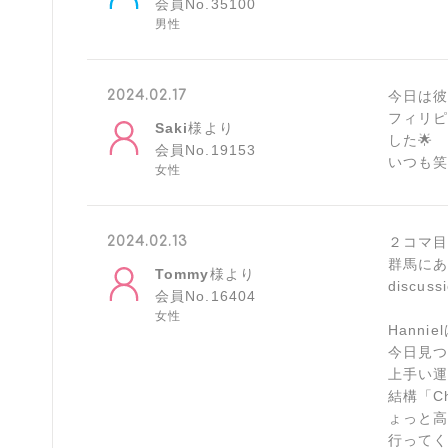
会員No.35100
男性
2024.02.17
今日は
フィリ
Saki
様より
した🌟
会員No.19153
いつも
女性
2024.02.13
２コマ目
群馬に
Tommy
様より
discu
会員No.16404
女性
Hann
今日見つ
上手い
結構「C
ょっと
行って