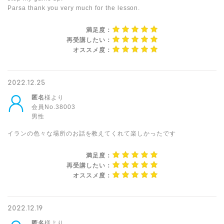
Parsa thank you very much for the lesson.
満足度：
再受講したい：
オススメ度：
2022.12.25
匿名
様より
会員No.38003
男性
イランの色々な場所のお話を教えてくれて楽しかったです
満足度：
再受講したい：
オススメ度：
2022.12.19
匿名
様より