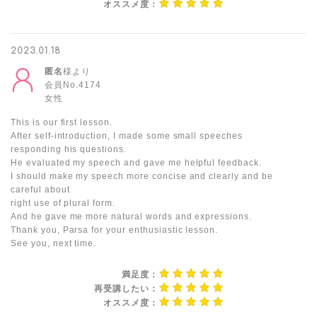
オススメ度：
2023.01.18
匿名
様より
会員No.4174
女性
This is our first lesson.
After self-introduction, I made some small speeches
responding his questions.
He evaluated my speech and gave me helpful feedback.
I should make my speech more concise and clearly and be
careful about
right use of plural form.
And he gave me more natural words and expressions.
Thank you, Parsa for your enthusiastic lesson.
See you, next time.
満足度：
再受講したい：
オススメ度：