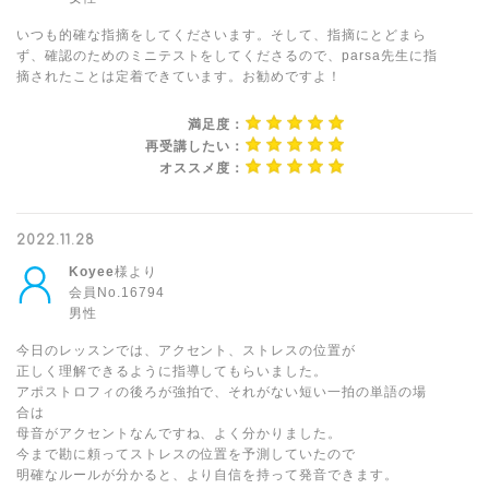
いつも的確な指摘をしてくださいます。そして、指摘にとどまら
ず、確認のためのミニテストをしてくださるので、parsa先生に指
摘されたことは定着できています。お勧めですよ！
満足度：
再受講したい：
オススメ度：
2022.11.28
Koyee
様より
会員No.16794
男性
今日のレッスンでは、アクセント、ストレスの位置が
正しく理解できるように指導してもらいました。
アポストロフィの後ろが強拍で、それがない短い一拍の単語の場
合は
母音がアクセントなんですね、よく分かりました。
今まで勘に頼ってストレスの位置を予測していたので
明確なルールが分かると、より自信を持って発音できます。