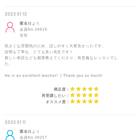
2023.01.13
匿名
様より
会員No.34819
女性
気さくな雰囲気のため、話しやすく大変良かったです。
説明も丁寧な、とても良い先生です！
新しい単語なども都度教えてくださり、有意義なレッスンでし
た。
He is an excellent teacher! :) Thank you so much!
満足度：
再受講したい：
オススメ度：
2023.01.11
匿名
様より
会員No.39257