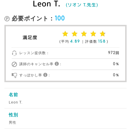
Leon T.
(リオン T.先生)
必要ポイント：
100
満足度
(平均
4.89
｜評価数
158
)
レッスン提供数：
972回
講師のキャンセル率
：
0％
すっぽかし率
：
0％
名前
Leon T.
性別
男性