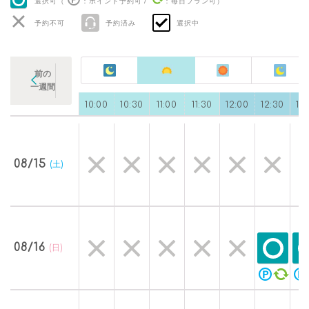
選択可（
：ポイント予約可
/
：毎日プラン可
）
予約不可
予約済み
選択中
前の
一週間
0
09:00
09:30
10:00
10:30
11:00
11:30
12:00
12:30
13
08/15
(土)
08/16
(日)