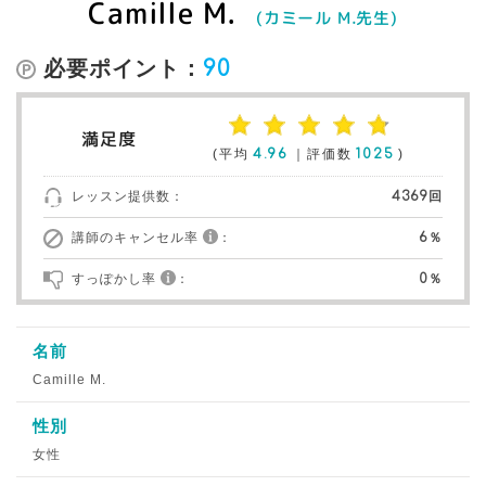
Camille M.
(カミール M.先生)
必要ポイント：
90
満足度
(平均
4.96
｜評価数
1025
)
レッスン提供数：
4369回
講師のキャンセル率
：
6％
すっぽかし率
：
0％
名前
Camille M.
性別
女性