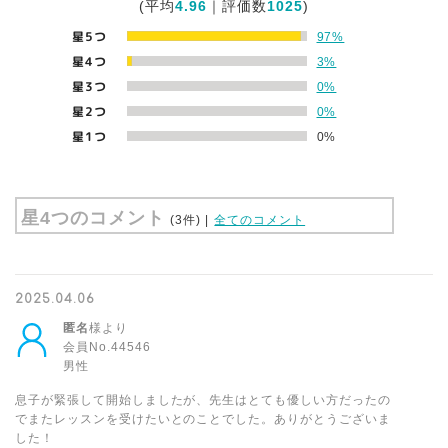
(平均
4.96
｜評価数
1025
)
星5つ
97%
星4つ
3%
星3つ
0%
星2つ
0%
星1つ
0%
星4つのコメント
(3件)
|
全てのコメント
2025.04.06
匿名
様より
会員No.44546
男性
息子が緊張して開始しましたが、先生はとても優しい方だったの
でまたレッスンを受けたいとのことでした。ありがとうございま
した！