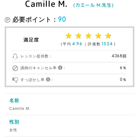
Camille M.
(カミール M.先生)
必要ポイント：
90
満足度
(平均
4.96
｜評価数
1024
)
レッスン提供数：
4368回
講師のキャンセル率
：
6％
すっぽかし率
：
0％
名前
Camille M.
性別
女性