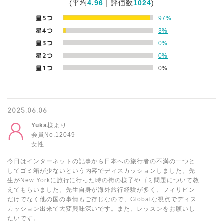
(平均
4.96
｜評価数
1024
)
星5つ
97%
星4つ
3%
星3つ
0%
星2つ
0%
星1つ
0%
2025.06.06
Yuka
様より
会員No.12049
女性
今日はインターネットの記事から日本への旅行者の不満の一つと
してゴミ箱が少ないという内容でディスカッションしました。先
生がNew Yorkに旅行に行った時の街の様子やゴミ問題について教
えてもらいました。先生自身が海外旅行経験が多く、フィリピン
だけでなく他の国の事情もご存じなので、Globalな視点でディス
カッション出来て大変興味深いです。また、レッスンをお願いし
たいです。