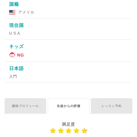
国籍
アメリカ
現住国
U.S.A.
キッズ
日本語
入門
講師プロフィール
生徒からの評価
レッスン予約
満足度