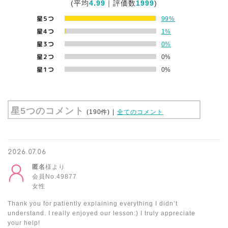
(平均
4.99
｜評価数
1999
)
星5つ
99%
星4つ
1%
星3つ
0%
星2つ
0%
星1つ
0%
星5つのコメント
(190件)
|
全てのコメント
2026.07.06
匿名
様より
会員No.49877
女性
Thank you for patiently explaining everything I didn’t
understand. I really enjoyed our lesson:) I truly appreciate
your help!