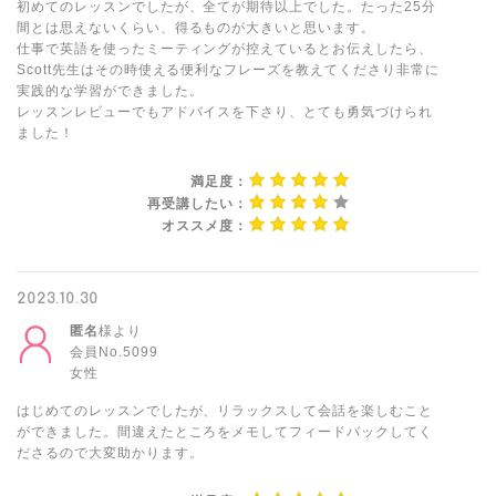
初めてのレッスンでしたが、全てが期待以上でした。たった25分
間とは思えないくらい、得るものが大きいと思います。
仕事で英語を使ったミーティングが控えているとお伝えしたら、
Scott先生はその時使える便利なフレーズを教えてくださり非常に
実践的な学習ができました。
レッスンレビューでもアドバイスを下さり、とても勇気づけられ
ました！
満足度：
再受講したい：
オススメ度：
2023.10.30
匿名
様より
会員No.5099
女性
はじめてのレッスンでしたが、リラックスして会話を楽しむこと
ができました。間違えたところをメモしてフィードバックしてく
ださるので大変助かります。