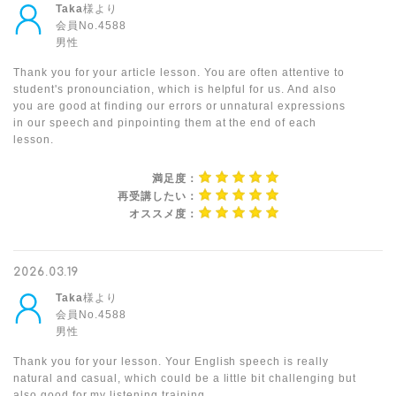
Taka
様より
会員No.4588
男性
Thank you for your article lesson. You are often attentive to
student's pronounciation, which is helpful for us. And also
you are good at finding our errors or unnatural expressions
in our speech and pinpointing them at the end of each
lesson.
満足度：
再受講したい：
オススメ度：
2026.03.19
Taka
様より
会員No.4588
男性
Thank you for your lesson. Your English speech is really
natural and casual, which could be a little bit challenging but
also good for my listening training.