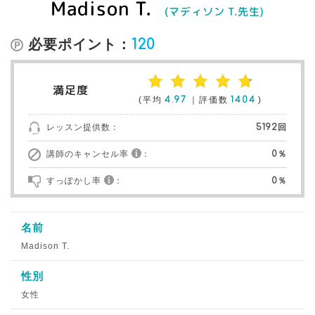
Madison T.
(マディソン T.先生)
必要ポイント：
120
満足度
(平均
4.97
｜評価数
1404
)
レッスン提供数：
5192回
講師のキャンセル率
：
0％
すっぽかし率
：
0％
名前
Madison T.
性別
女性