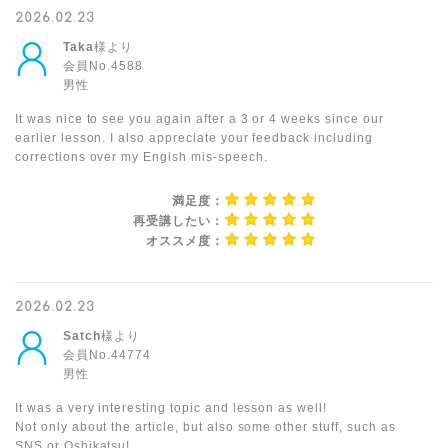
2026.02.23
Taka
様より
会員No.4588
男性
It was nice to see you again after a 3 or 4 weeks since our
earlier lesson. I also appreciate your feedback including
corrections over my Engish mis-speech.
満足度：
再受講したい：
オススメ度：
2026.02.23
Satch
様より
会員No.44774
男性
It was a very interesting topic and lesson as well!
Not only about the article, but also some other stuff, such as
SNS or Oshikatsu!