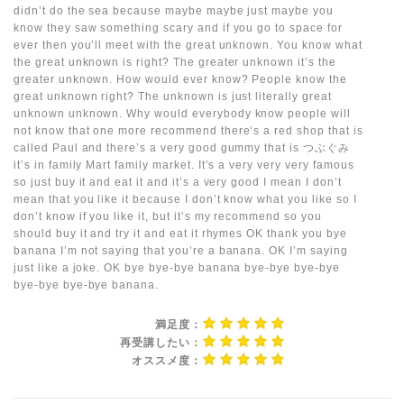
didn’t do the sea because maybe maybe just maybe you
know they saw something scary and if you go to space for
ever then you’ll meet with the great unknown. You know what
the great unknown is right? The greater unknown it’s the
greater unknown. How would ever know? People know the
great unknown right? The unknown is just literally great
unknown unknown. Why would everybody know people will
not know that one more recommend there’s a red shop that is
called Paul and there’s a very good gummy that is つぶぐみ
it’s in family Mart family market. It’s a very very very famous
so just buy it and eat it and it’s a very good I mean I don’t
mean that you like it because I don’t know what you like so I
don’t know if you like it, but it’s my recommend so you
should buy it and try it and eat it rhymes OK thank you bye
banana I’m not saying that you’re a banana. OK I’m saying
just like a joke. OK bye bye-bye banana bye-bye bye-bye
bye-bye bye-bye banana.
満足度：
再受講したい：
オススメ度：