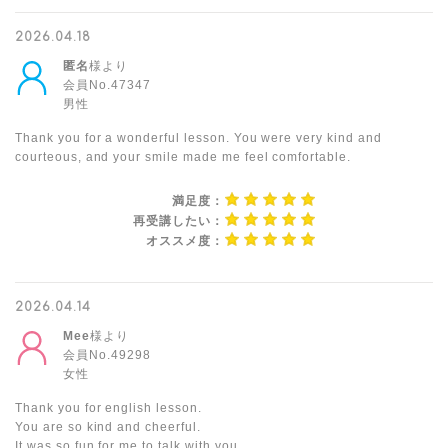
2026.04.18
匿名
様より
会員No.47347
男性
Thank you for a wonderful lesson. You were very kind and
courteous, and your smile made me feel comfortable.
満足度：
再受講したい：
オススメ度：
2026.04.14
Mee
様より
会員No.49298
女性
Thank you for english lesson.
You are so kind and cheerful.
It was so fun for me to talk with you.