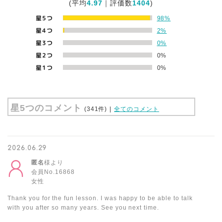
(平均
4.97
｜評価数
1404
)
星5つ
98%
星4つ
2%
星3つ
0%
星2つ
0%
星1つ
0%
星5つのコメント
(341件)
|
全てのコメント
2026.06.29
匿名
様より
会員No.16868
女性
Thank you for the fun lesson. I was happy to be able to talk
with you after so many years. See you next time.