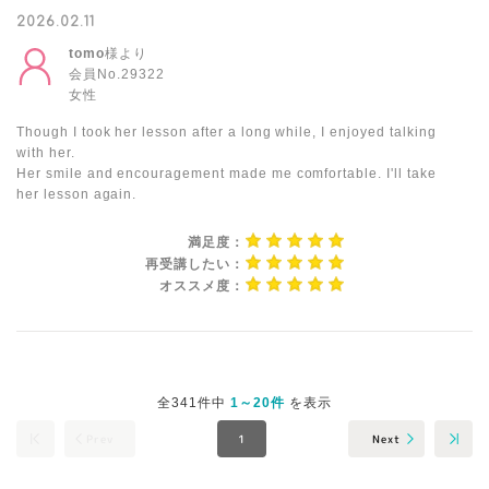
2026.02.11
tomo
様より
会員No.29322
女性
Though I took her lesson after a long while, I enjoyed talking
with her.
Her smile and encouragement made me comfortable. I'll take
her lesson again.
満足度：
再受講したい：
オススメ度：
全341件中
1～20件
を表示
Prev
Next
1