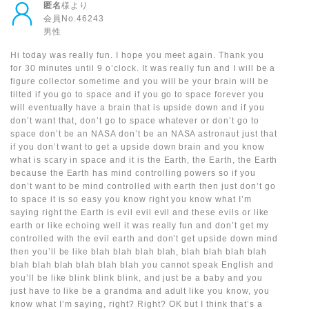
匿名
様より
会員No.46243
男性
Hi today was really fun. I hope you meet again. Thank you
for 30 minutes until 9 o’clock. It was really fun and I will be a
figure collector sometime and you will be your brain will be
tilted if you go to space and if you go to space forever you
will eventually have a brain that is upside down and if you
don’t want that, don’t go to space whatever or don’t go to
space don’t be an NASA don’t be an NASA astronaut just that
if you don’t want to get a upside down brain and you know
what is scary in space and it is the Earth, the Earth, the Earth
because the Earth has mind controlling powers so if you
don’t want to be mind controlled with earth then just don’t go
to space it is so easy you know right you know what I’m
saying right the Earth is evil evil evil and these evils or like
earth or like echoing well it was really fun and don’t get my
controlled with the evil earth and don’t get upside down mind
then you’ll be like blah blah blah blah, blah blah blah blah
blah blah blah blah blah blah you cannot speak English and
you’ll be like blink blink blink, and just be a baby and you
just have to like be a grandma and adult like you know, you
know what I’m saying, right? Right? OK but I think that’s a