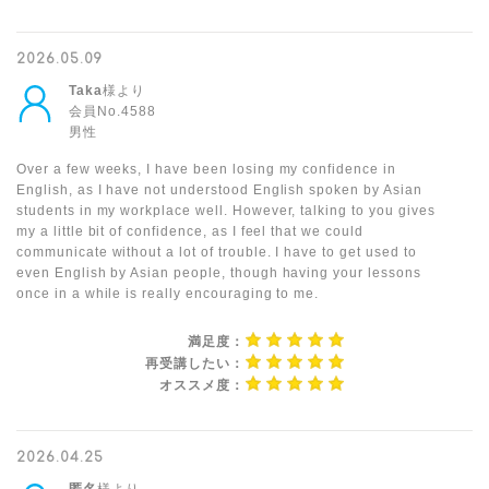
2026.05.09
Taka
様より
会員No.4588
男性
Over a few weeks, I have been losing my confidence in
English, as I have not understood English spoken by Asian
students in my workplace well. However, talking to you gives
my a little bit of confidence, as I feel that we could
communicate without a lot of trouble. I have to get used to
even English by Asian people, though having your lessons
once in a while is really encouraging to me.
満足度：
再受講したい：
オススメ度：
2026.04.25