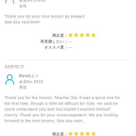
会員No.20630
女性
Thank you for your nice lesson as always!
See you next time!
満足度：
再受講したい：
---
オススメ度：
---
2019.10.17
Ryo
様より
会員No.2832
男性
Thank you for the lesson, Teacher Stu. It was a good one for
the first time, though a little bit difficult for Yuto. He said he
could understand you well but couldn’t express himself
clearly. Thank you for your encouragement. We are looking
forward to the next lesson. See you soon.
満足度：