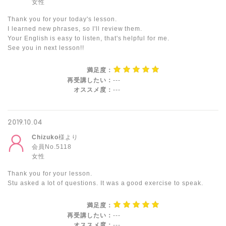
女性
Thank you for your today's lesson.
I learned new phrases, so I'll review them.
Your English is easy to listen, that's helpful for me.
See you in next lesson!!
満足度：
再受講したい：
---
オススメ度：
---
2019.10.04
Chizuko
様より
会員No.5118
女性
Thank you for your lesson.
Stu asked a lot of questions. It was a good exercise to speak.
満足度：
再受講したい：
---
オススメ度：
---