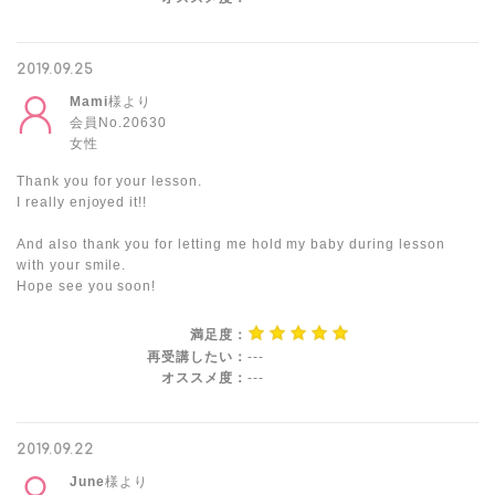
2019.09.25
Mami
様より
会員No.20630
女性
Thank you for your lesson.
I really enjoyed it!!
And also thank you for letting me hold my baby during lesson
with your smile.
Hope see you soon!
満足度：
再受講したい：
---
オススメ度：
---
2019.09.22
June
様より