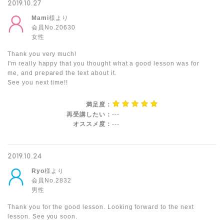
2019.10.27
Mami
様より
会員No.20630
女性
Thank you very much!
I'm really happy that you thought what a good lesson was for
me, and prepared the text about it.
See you next time!!
満足度：
再受講したい：
---
オススメ度：
---
2019.10.24
Ryo
様より
会員No.2832
男性
Thank you for the good lesson. Looking forward to the next
lesson. See you soon.