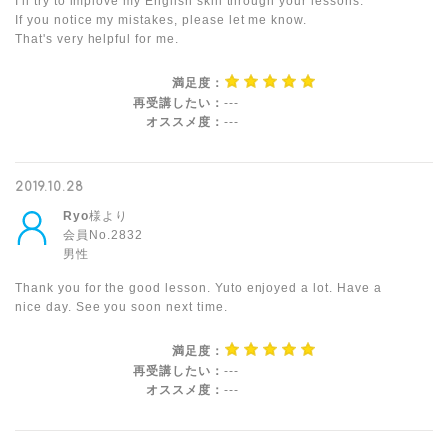
I'll try to implove my English skill through your lessons.
If you notice my mistakes, please let me know.
That's very helpful for me.
満足度：
再受講したい：
---
オススメ度：
---
2019.10.28
Ryo
様より
会員No.2832
男性
Thank you for the good lesson. Yuto enjoyed a lot. Have a
nice day. See you soon next time.
満足度：
再受講したい：
---
オススメ度：
---