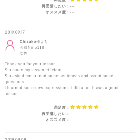
満足度：
再受講したい：
---
オススメ度：
---
2019.09.17
Chizuko
様より
会員No.5118
女性
Thank you for your lesson.
Stu made my lesson efficient.
Stu asked me to read some sentences and asked some
questions.
I learned some new expressions. I did a lot. It was a good
lesson.
満足度：
再受講したい：
---
オススメ度：
---