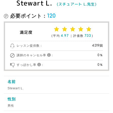
Stewart L.
(スチュアート L.先生)
必要ポイント：
120
満足度
(平均
4.97
｜評価数
733
)
レッスン提供数：
4319回
講師のキャンセル率
：
0％
すっぽかし率
：
0％
名前
Stewart L.
性別
男性