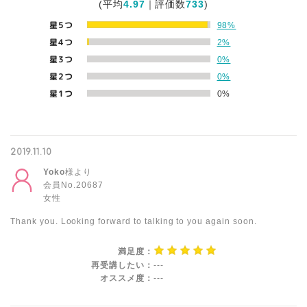
(平均
4.97
｜評価数
733
)
星5つ
98%
星4つ
2%
星3つ
0%
星2つ
0%
星1つ
0%
2019.11.10
Yoko
様より
会員No.20687
女性
Thank you. Looking forward to talking to you again soon.
満足度：
再受講したい：
---
オススメ度：
---