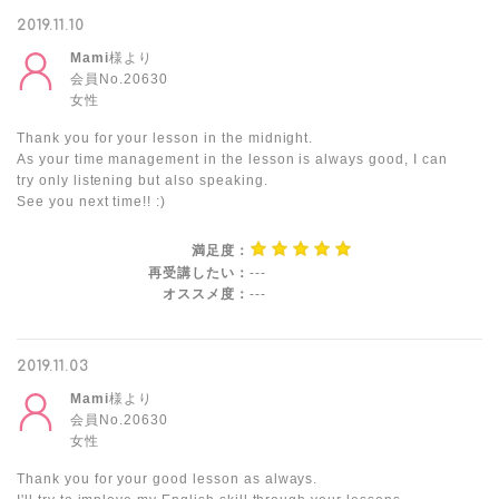
2019.11.10
Mami
様より
会員No.20630
女性
Thank you for your lesson in the midnight.
As your time management in the lesson is always good, I can
try only listening but also speaking.
See you next time!! :)
満足度：
再受講したい：
---
オススメ度：
---
2019.11.03
Mami
様より
会員No.20630
女性
Thank you for your good lesson as always.