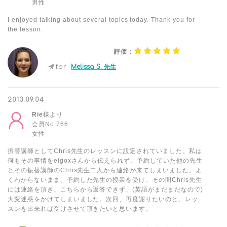
男性
I enjoyed talking about several topics today. Thank you for
the lesson.
評価：
for
Melissa S. 先生
2013.09.04
Rie
様より
会員No.766
女性
振替講師としてChris先生のレッスンに設定されていました。私は
何もその事情をeigoxさんから伝えられず、予約していた他の先生
とその振替講師のChris先生二人から連絡が来てしまいました。よ
くわからないまま、予約した先生の授業を受け、その間Chris先生
には連絡を頂き、こちらから返答できず、(英語がまだまだなので)
大変迷惑をかけてしまいました。次回、再度謝りたいのと、レッ
スンを出来れば受けさせて頂きたいと思います。