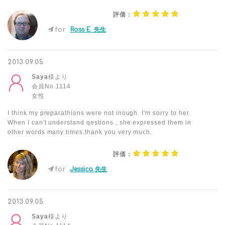
評価：
for
Ross E. 先生
2013.09.05
Saya
様より
会員No.1114
女性
I think my preparathions were not inough. I'm sorry to her.
When I can't understand qestions , she expressed them in
other words many times.thank you very much.
評価：
for
Jessica 先生
2013.09.05
Saya
様より