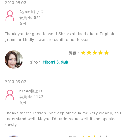
2013.09.03
Ayami
様より
会員No.521
女性
Thank you for good lesson! She explained about English
grammar kindly. I want to contine her lesson.
評価：
for
Hitomi S. 先生
2013.09.03
bread
様より
会員No.1143
女性
Thanks for the lesson. She explained to me very clearly, so I
understand well. Maybe I'd understand well if she speaks
slowly.