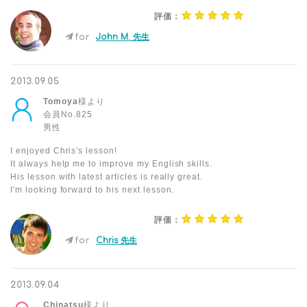
評価：
for
John M. 先生
2013.09.05
Tomoya
様より
会員No.825
男性
I enjoyed Chris's lesson!
It always help me to improve my English skills.
His lesson with latest articles is really great.
I'm looking forward to his next lesson.
評価：
for
Chris 先生
2013.09.04
Chinatsu
様より