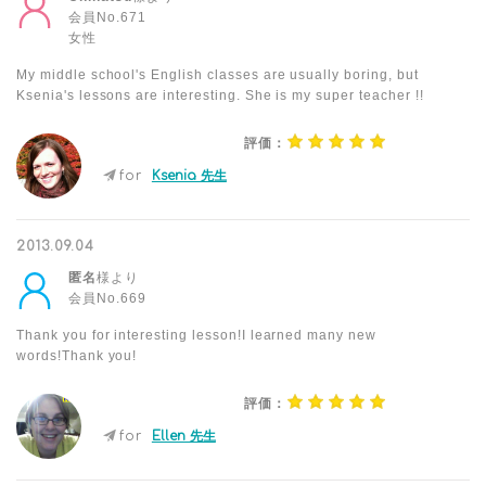
会員No.671
女性
My middle school's English classes are usually boring, but
Ksenia's lessons are interesting. She is my super teacher !!
評価：
for
Ksenia 先生
2013.09.04
匿名
様より
会員No.669
Thank you for interesting lesson!I learned many new
words!Thank you!
評価：
for
Ellen 先生