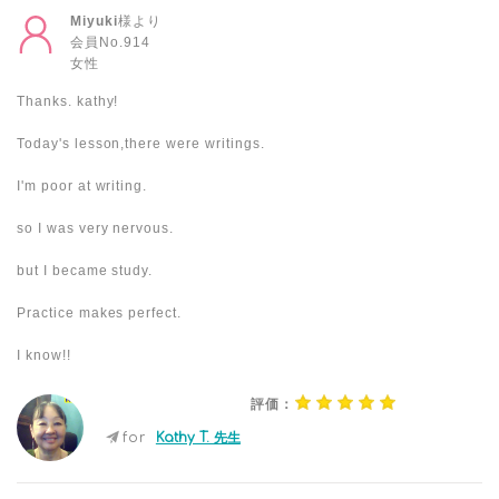
Miyuki
様より
会員No.914
女性
Thanks. kathy!
Today's lesson,there were writings.
I'm poor at writing.
so I was very nervous.
but I became study.
Practice makes perfect.
I know!!
評価：
for
Kathy T. 先生