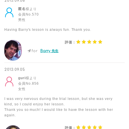
2013.09.06
匿名
様より
会員No.570
男性
Having Barry's lesson is always fun. Thank you.
評価：
for
Barry 先生
2013.09.05
guri
様より
会員No.856
女性
I was very nervous during the trial lesson, but she was very
kind, so I could enjoy her lesson.
Thank you so much! I would like to have the lesson with her
again.
評価：