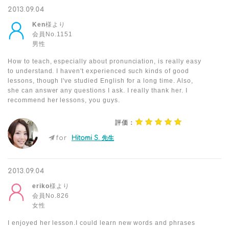
2013.09.04
Ken
様より
会員No.1151
男性
How to teach, especially about pronunciation, is really easy
to understand. I haven't experienced such kinds of good
lessons, though I've studied English for a long time. Also,
she can answer any questions I ask. I really thank her. I
recommend her lessons, you guys.
評価：
for
Hitomi S. 先生
2013.09.04
eriko
様より
会員No.826
女性
I enjoyed her lesson.I could learn new words and phrases