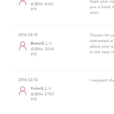
hope your cu
会員No.6161
you a hand t
女性
soon.
2016.02.15
Thanks for y
interested in
Mami
様より
about your e
会員No.3016
in the near f
女性
2016.02.15
I enjoyed ch
Yuko
様より
会員No.5762
女性