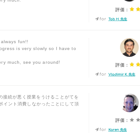
ery much.
評価：
for
Tab H. 先生
 always fun!!
ogress is very slowly so I have to
ery much, see you around!
評価：
for
Vladimir K. 先生
peの接続が悪く授業をうけることがてを
ポイント消費しなかったことにして頂
評価：
for
Karen 先生