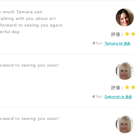
o much Tamara-san.
talking with you about art.
 forward to seeing you again.
rful day.
評価：
for
Tamara M. 先生
forward to seeing you soon!
評価：
for
Deborah A. 先生
forward to seeing you soon!