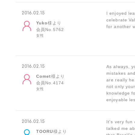
2016.02.15
I enjoyed le
celebrate Va
Yuko
様より
for another 
会員No.5762
女性
2016.02.15
As always, y
mistakes and
Comet
様より
are really h
会員No.4174
not only you
女性
knowledge for
enjoyable le
2016.02.15
It's very fun
talked me abo
TOORU
様より