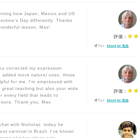
arning how Japan, Mexico and US
lentine's Day differently. Thanks
wonderful lesson, Max!
評価：
for
Mark M. 先生
ou corrected my expression
 added more natural ones, those
elpful for me. I'm empressed with
r great teaching but also your wide
評価：
 every field that leads to
for
Mark M. 先生
ssons. Thank you, Max.
 chat with Nicholas. today he
ut carnival in Brazil. I've known