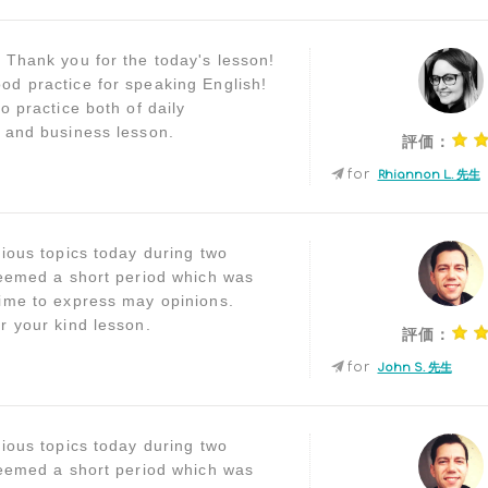
 Thank you for the today's lesson!
d practice for speaking English!
o practice both of daily
 and business lesson.
評価：
for
Rhiannon L. 先生
rious topics today during two
seemed a short period which was
ime to express may opinions.
r your kind lesson.
評価：
for
John S. 先生
rious topics today during two
seemed a short period which was