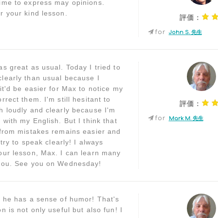
ime to express may opinions.
r your kind lesson.
評価：
for
John S. 先生
s great as usual. Today I tried to
learly than usual because I
it'd be easier for Max to notice my
rrect them. I'm still hesitant to
評価：
h loudly and clearly because I'm
for
Mark M. 先生
 with my English. But I think that
 from mistakes remains easier and
l try to speak clearly! I always
our lesson, Max. I can learn many
 you. See you on Wednesday!
w he has a sense of humor! That's
n is not only useful but also fun! I