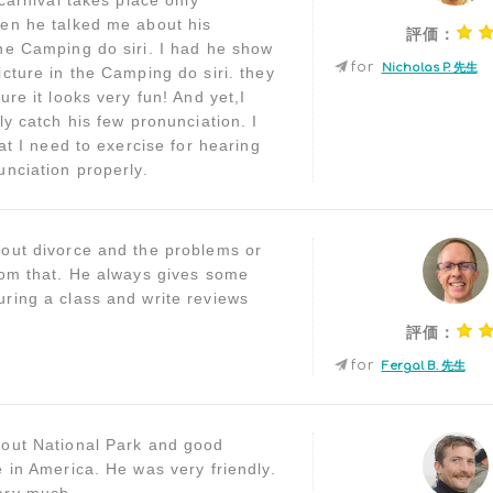
 carnival takes place only
en he talked me about his
評価：
he Camping do siri. I had he show
for
Nicholas P. 先生
icture in the Camping do siri. they
ure it looks very fun! And yet,I
ly catch his few pronunciation. I
hat I need to exercise for hearing
unciation properly.
out divorce and the problems or
rom that. He always gives some
ring a class and write reviews
評価：
for
Fergal B. 先生
out National Park and good
e in America. He was very friendly.