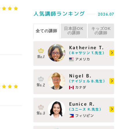
人気講師ランキング
2026.07
日本語OK
キッズOK
全ての講師
の講師
の講師
Katherine T.
（キャサリン T.先生）
アメリカ
Nigel B.
（ナイジェル B.先生）
カナダ
Eunice R.
（ユニース R.先生）
フィリピン