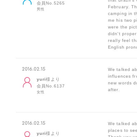
that Brazil's
会員No.5265
February. Th
男性
camping in t
me his two p
were the pict
didn't proper
really feel t
English pron
2016.02.15
We talked ab
influences f
yuri
様より
new words du
会員No.6137
after.
女性
2016.02.15
We talked ab
places to se
yuri
様より