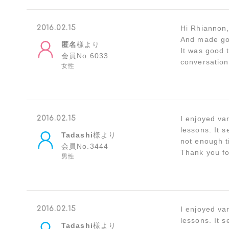
2016.02.15
Hi Rhiannon,
And made goo
匿名
様より
It was good t
会員No.6033
conversation
女性
2016.02.15
I enjoyed va
lessons. It 
Tadashi
様より
not enough t
会員No.3444
Thank you fo
男性
2016.02.15
I enjoyed va
lessons. It 
Tadashi
様より