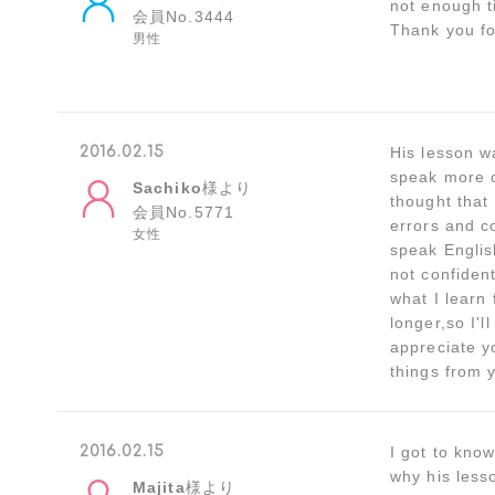
not enough t
会員No.3444
Thank you fo
男性
2016.02.15
His lesson wa
speak more c
Sachiko
様より
thought that 
会員No.5771
errors and co
女性
speak Englis
not confident
what I learn
longer,so I'l
appreciate y
things from
2016.02.15
I got to kno
why his lesso
Majita
様より