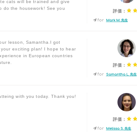
te cats will be trained and give
o do the housework! See you
評価：
for
Mark M. 先生
our lesson, Samantha.I got
 your exciting plan! I hope to hear
xperience in European countries
uture.
評価：
for
Samantha L. 先生
atteing with you today. Thank you!
評価：
for
Melissa S. 先生