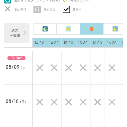
選択可（
：ポイント予約可
/
：毎日プラン可
）
予約不可
予約済み
選択中
次の
一週間
0
13:00
13:30
14:00
14:30
15:00
15:30
16:00
16:30
17
08/09
(日)
08/10
(月)