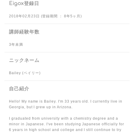
Eigox登録日
2018年02月23日 (登録期間 ： 8年5ヶ月)
講師経験年数
3年未満
ニックネーム
Bailey (ベイリー)
自己紹介
Hello! My name is Bailey. I'm 33 years old. I currently live in
Georgia, but I grew up in Arizona.
I graduated from university with a chemistry degree and a
minor in Japanese. I've been studying Japanese officially for
6 years in high school and college and I still continue to try