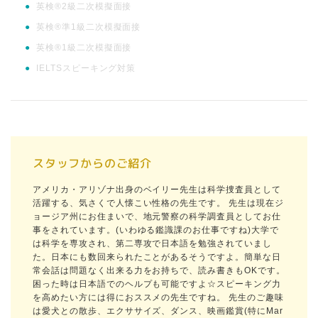
●
英検®2級二次模擬面接
●
英検®準1級二次模擬面接
●
英検®1級二次模擬面接
●
IELTSスピーキング対策
スタッフからのご紹介
アメリカ・アリゾナ出身のベイリー先生は科学捜査員として
活躍する、気さくで人懐こい性格の先生です。 先生は現在ジ
ョージア州にお住まいで、地元警察の科学調査員としてお仕
事をされています。(いわゆる鑑識課のお仕事ですね)大学で
は科学を専攻され、第二専攻で日本語を勉強されていまし
た。日本にも数回来られたことがあるそうですよ。簡単な日
常会話は問題なく出来る力をお持ちで、読み書きもOKです。
困った時は日本語でのヘルプも可能ですよ☆スピーキング力
を高めたい方には得におススメの先生ですね。 先生のご趣味
は愛犬との散歩、エクササイズ、ダンス、映画鑑賞(特にMar