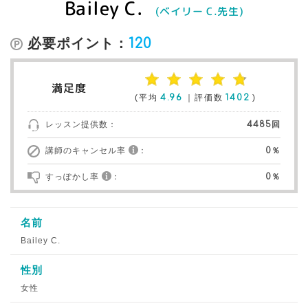
Bailey C.
(ベイリー C.先生)
必要ポイント：
120
満足度
(平均
4.96
｜評価数
1402
)
レッスン提供数：
4485回
講師のキャンセル率
：
0％
すっぽかし率
：
0％
名前
Bailey C.
性別
女性