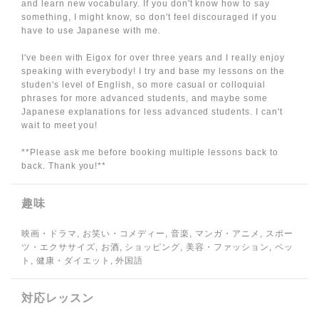
and learn new vocabulary. If you don't know how to say
something, I might know, so don't feel discouraged if you
have to use Japanese with me.
I've been with Eigox for over three years and I really enjoy
speaking with everybody! I try and base my lessons on the
studen's level of English, so more casual or colloquial
phrases for more advanced students, and maybe some
Japanese explanations for less advanced students. I can't
wait to meet you!
**Please ask me before booking multiple lessons back to
back. Thank you!**
趣味
映画・ドラマ, お笑い・コメディー, 音楽, マンガ・アニメ, スポー
ツ・エクササイズ, お酒, ショッピング, 美容・ファッション, ペッ
ト, 健康・ダイエット, 外国語
対応レッスン