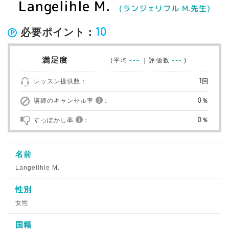
Langelihle M.
(ランジェリフル M.先生)
必要ポイント：
10
満足度
(平均
---
｜評価数
---
)
レッスン提供数：
1回
講師のキャンセル率
：
0％
すっぽかし率
：
0％
名前
Langelihle M.
性別
女性
国籍