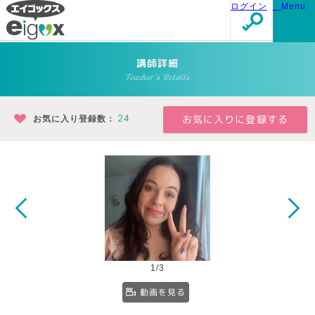
ログイン
Menu
講師詳細
Teacher's Details
お気に入り登録数：
24
1/3
動画を見る