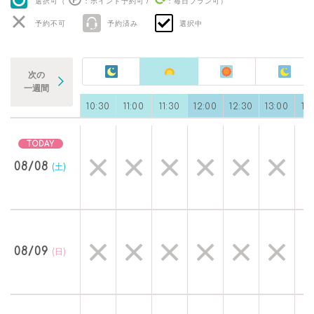
選択可（
：ポイント予約可
/
：毎日プラン可
）
予約不可
予約済み
選択中
次の
一週間
0
09:30
10:00
10:30
11:00
11:30
12:00
12:30
13:00
13
08/08
(土)
08/09
(日)