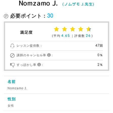
Nomzamo J.
(ノムザモ J.先生)
必要ポイント：
30
満足度
(平均
4.65
｜評価数
26
)
レッスン提供数：
47回
講師のキャンセル率
：
0％
すっぽかし率
：
2％
名前
Nomzamo J.
性別
女性