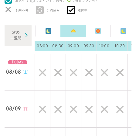
選択可（
：ポイント予約可
/
：毎日プラン可
）
予約不可
予約済み
選択中
次の
一週間
0
07:00
07:30
08:00
08:30
09:00
09:30
10:00
10:30
11
08/08
(土)
08/09
(日)