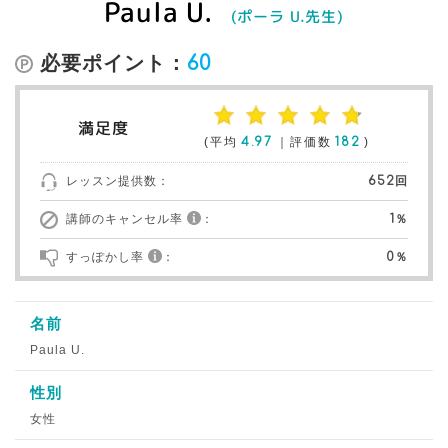
Paula U.
(ポーラ U.先生)
必要ポイント：
60
満足度
(平均
4.97
｜評価数
182
)
レッスン提供数：
652回
講師のキャンセル率
：
1％
すっぽかし率
：
0％
名前
Paula U.
性別
女性