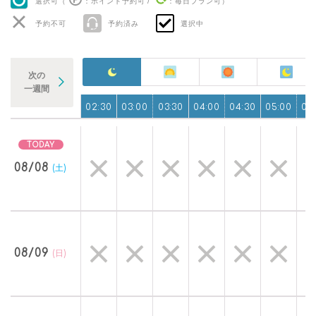
選択可（
：ポイント予約可
/
：毎日プラン可
）
予約不可
予約済み
選択中
次の
一週間
0
01:30
02:00
02:30
03:00
03:30
04:00
04:30
05:00
05
08/08
(土)
08/09
(日)