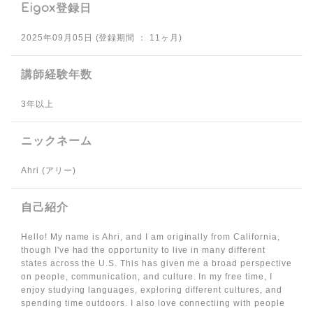
Eigox登録日
2025年09月05日 (登録期間 ： 11ヶ月)
講師経験年数
3年以上
ニックネーム
Ahri (アリー)
自己紹介
Hello! My name is Ahri, and I am originally from California,
though I've had the opportunity to live in many different
states across the U.S. This has given me a broad perspective
on people, communication, and culture. In my free time, I
enjoy studying languages, exploring different cultures, and
spending time outdoors. I also love connectiing with people