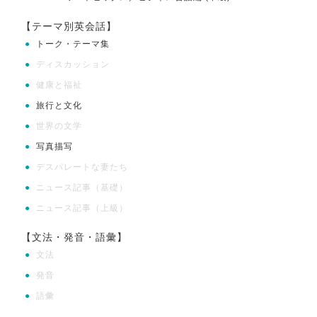
【テーマ別英会話】
●
トーク・テーマ集
●
ディスカッション
●
健康と福祉
●
旅行と文化
●
世界の文学
●
写真描写
●
デスパレートな妻たち
●
ニュース記事（基礎）
●
ニュース記事（上級）
【文法・発音・語彙】
●
文法
●
発音
●
語彙