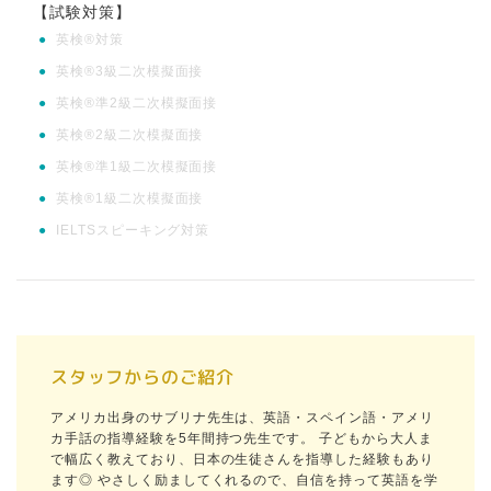
【試験対策】
●
英検®対策
●
英検®3級二次模擬面接
●
英検®準2級二次模擬面接
●
英検®2級二次模擬面接
●
英検®準1級二次模擬面接
●
英検®1級二次模擬面接
●
IELTSスピーキング対策
スタッフからのご紹介
アメリカ出身のサブリナ先生は、英語・スペイン語・アメリ
カ手話の指導経験を5年間持つ先生です。 子どもから大人ま
で幅広く教えており、日本の生徒さんを指導した経験もあり
ます◎ やさしく励ましてくれるので、自信を持って英語を学