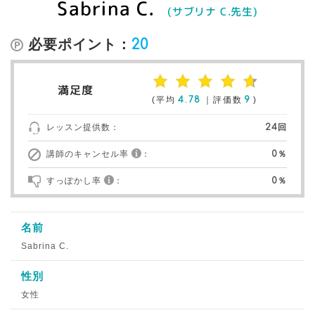
Sabrina C.
(サブリナ C.先生)
必要ポイント：
20
満足度
(平均
4.78
｜評価数
9
)
レッスン提供数：
24回
講師のキャンセル率
：
0％
すっぽかし率
：
0％
名前
Sabrina C.
性別
女性