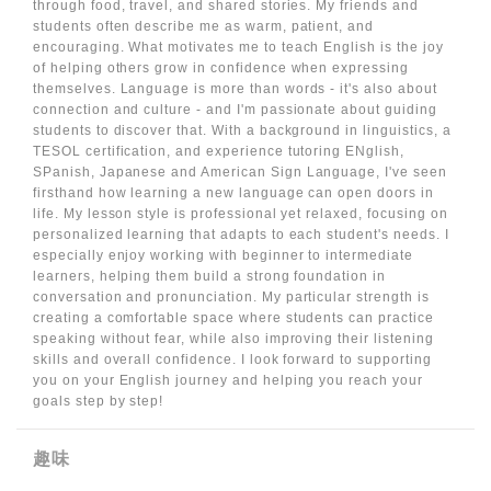
through food, travel, and shared stories. My friends and
students often describe me as warm, patient, and
encouraging. What motivates me to teach English is the joy
of helping others grow in confidence when expressing
themselves. Language is more than words - it's also about
connection and culture - and I'm passionate about guiding
students to discover that. With a background in linguistics, a
TESOL certification, and experience tutoring ENglish,
SPanish, Japanese and American Sign Language, I've seen
firsthand how learning a new language can open doors in
life. My lesson style is professional yet relaxed, focusing on
personalized learning that adapts to each student's needs. I
especially enjoy working with beginner to intermediate
learners, helping them build a strong foundation in
conversation and pronunciation. My particular strength is
creating a comfortable space where students can practice
speaking without fear, while also improving their listening
skills and overall confidence. I look forward to supporting
you on your English journey and helping you reach your
goals step by step!
趣味