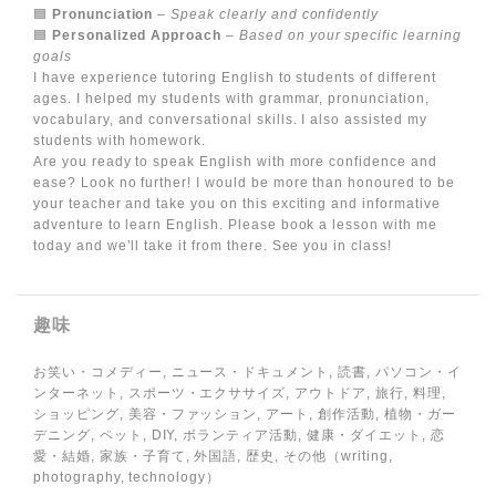
🟦
Pronunciation
–
Speak clearly and confidently
🟦
Personalized Approach
–
Based on your specific learning
goals
I have experience tutoring English to students of different
ages. I helped my students with grammar, pronunciation,
vocabulary, and conversational skills. I also assisted my
students with homework.
Are you ready to speak English with more confidence and
ease? Look no further! I would be more than honoured to be
your teacher and take you on this exciting and informative
adventure to learn English. Please book a lesson with me
today and we’ll take it from there. See you in class!
趣味
お笑い・コメディー, ニュース・ドキュメント, 読書, パソコン・イ
ンターネット, スポーツ・エクササイズ, アウトドア, 旅行, 料理,
ショッピング, 美容・ファッション, アート, 創作活動, 植物・ガー
デニング, ペット, DIY, ボランティア活動, 健康・ダイエット, 恋
愛・結婚, 家族・子育て, 外国語, 歴史, その他（writing,
photography, technology）