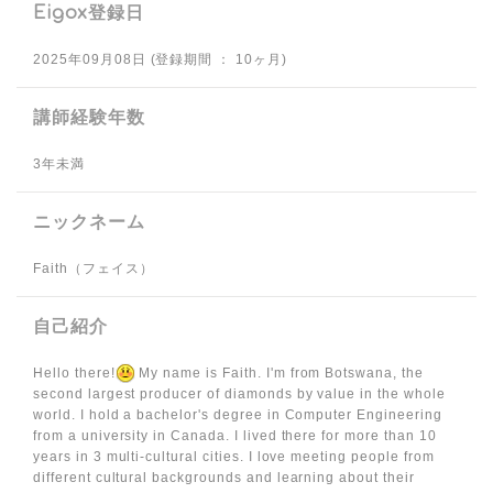
Eigox登録日
2025年09月08日 (登録期間 ： 10ヶ月)
講師経験年数
3年未満
ニックネーム
Faith（フェイス）
自己紹介
Hello there!
My name is Faith. I'm from Botswana, the
second largest producer of diamonds by value in the whole
world. I hold a bachelor's degree in Computer Engineering
from a university in Canada. I lived there for more than 10
years in 3 multi-cultural cities. I love meeting people from
different cultural backgrounds and learning about their