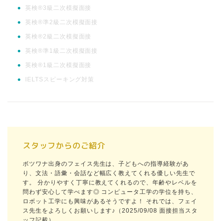
●
英検®3級二次模擬面接
●
英検®準2級二次模擬面接
●
英検®2級二次模擬面接
●
英検®準1級二次模擬面接
●
英検®1級二次模擬面接
●
IELTSスピーキング対策
スタッフからのご紹介
ボツワナ出身のフェイス先生は、子どもへの指導経験があ
り、文法・語彙・会話など幅広く教えてくれる優しい先生で
す。 分かりやすく丁寧に教えてくれるので、年齢やレベルを
問わず安心して学べます◎ コンピュータ工学の学位を持ち、
ロボット工学にも興味があるそうですよ！ それでは、フェイ
ス先生をよろしくお願いします♪（2025/09/08 面接担当スタ
ッフ記載）