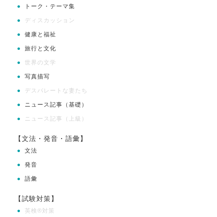
●
トーク・テーマ集
●
ディスカッション
●
健康と福祉
●
旅行と文化
●
世界の文学
●
写真描写
●
デスパレートな妻たち
●
ニュース記事（基礎）
●
ニュース記事（上級）
【文法・発音・語彙】
●
文法
●
発音
●
語彙
【試験対策】
●
英検®対策