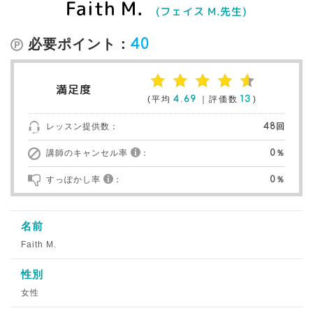
Faith M.
(フェイス M.先生)
必要ポイント：
40
満足度
(平均
4.69
｜評価数
13
)
レッスン提供数：
48回
講師のキャンセル率
：
0％
すっぽかし率
：
0％
名前
Faith M.
性別
女性