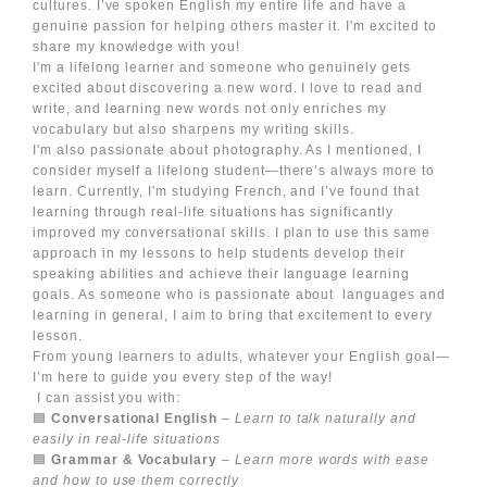
cultures. I’ve spoken English my entire life and have a
genuine passion for helping others master it. I'm excited to
share my knowledge with you!
I'm a lifelong learner and someone who genuinely gets
excited about discovering a new word. I love to read and
write, and learning new words not only enriches my
vocabulary but also sharpens my writing skills.
I'm also passionate about photography. As I mentioned, I
consider myself a lifelong student—there’s always more to
learn. Currently, I'm studying French, and I’ve found that
learning through real-life situations has significantly
improved my conversational skills. I plan to use this same
approach in my lessons to help students develop their
speaking abilities and achieve their language learning
goals. As someone who is passionate about languages and
learning in general, I aim to bring that excitement to every
lesson.
From young learners to adults, whatever your English goal—
I’m here to guide you every step of the way!
I can assist you with:
🟦
Conversational English
–
Learn to talk naturally and
easily in real-life situations
🟦
Grammar & Vocabulary
–
Learn more words with ease
and how to use them correctly