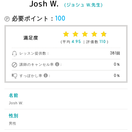
Josh W.
(ジョシュ W.先生)
必要ポイント：
100
満足度
(平均
4.95
｜評価数
110
)
レッスン提供数：
381回
講師のキャンセル率
：
0％
すっぽかし率
：
0％
名前
Josh W.
性別
男性