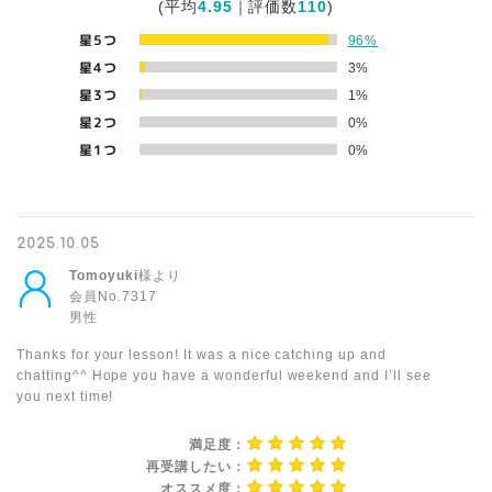
(平均
4.95
｜評価数
110
)
星5つ
96%
星4つ
3%
星3つ
1%
星2つ
0%
星1つ
0%
2025.10.05
Tomoyuki
様より
会員No.7317
男性
Thanks for your lesson! It was a nice catching up and
chatting^^ Hope you have a wonderful weekend and I’ll see
you next time!
満足度：
再受講したい：
オススメ度：