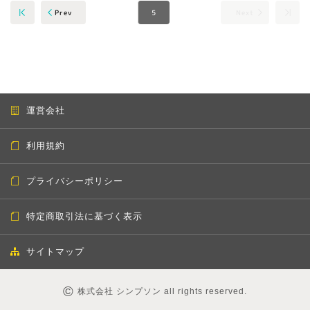
Next
Prev
5
運営会社
利用規約
プライバシーポリシー
特定商取引法に基づく表示
サイトマップ
©
株式会社 シンプソン all rights reserved.