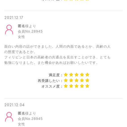
2021.12.17
匿名
様より
会員No.28945
女性
面白い内容の話ができました。人間の内面であるとか、高齢の人
の態度であるとか。
フィリピンと日本の高齢者の共通点を見出すことができ、とても
勉強になりました。また機会があればお願いしたいです。
満足度：
再受講したい：
オススメ度：
2021.12.04
匿名
様より
会員No.28945
女性