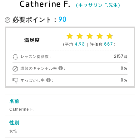
Catherine F.
(キャサリン F.先生)
必要ポイント：
90
満足度
(平均
4.93
｜評価数
887
)
レッスン提供数：
2157回
講師のキャンセル率
：
0％
すっぽかし率
：
0％
名前
Catherine F.
性別
女性