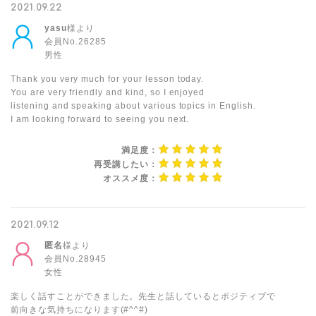
2021.09.22
yasu
様より
会員No.26285
男性
Thank you very much for your lesson today.
You are very friendly and kind, so I enjoyed
listening and speaking about various topics in English.
I am looking forward to seeing you next.
満足度：
再受講したい：
オススメ度：
2021.09.12
匿名
様より
会員No.28945
女性
楽しく話すことができました。先生と話しているとポジティブで
前向きな気持ちになります(#^^#)