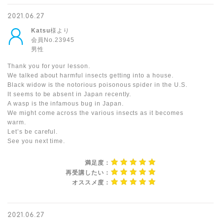
2021.06.27
Katsu
様より
会員No.23945
男性
Thank you for your lesson.
We talked about harmful insects getting into a house.
Black widow is the notorious poisonous spider in the U.S.
It seems to be absent in Japan recently.
A wasp is the infamous bug in Japan.
We might come across the various insects as it becomes
warm.
Let’s be careful.
See you next time.
満足度：
再受講したい：
オススメ度：
2021.06.27