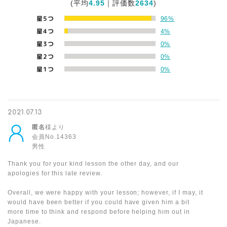
(平均
4.95
｜評価数
2634
)
星5つ
96%
星4つ
4%
星3つ
0%
星2つ
0%
星1つ
0%
2021.07.13
匿名
様より
会員No.14363
男性
Thank you for your kind lesson the other day, and our
apologies for this late review.
Overall, we were happy with your lesson; however, if I may, it
would have been better if you could have given him a bit
more time to think and respond before helping him out in
Japanese.