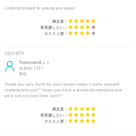
Looking forward to seeing you again.
満足度：
再受講したい：
オススメ度：
2021.07.11
Tomoyuki
様より
会員No.7317
男性
Thank you very much for your lesson today! I really enjoyed
chatting with you^^ Hope you have a wonderful weekend and
we’ll see you next time soon^^
満足度：
再受講したい：
オススメ度：