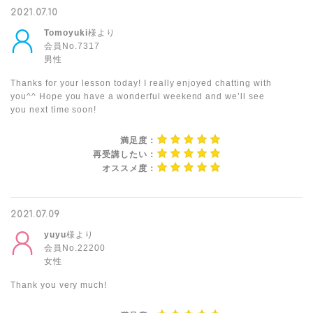
2021.07.10
Tomoyuki
様より
会員No.7317
男性
Thanks for your lesson today! I really enjoyed chatting with
you^^ Hope you have a wonderful weekend and we’ll see
you next time soon!
満足度：
再受講したい：
オススメ度：
2021.07.09
yuyu
様より
会員No.22200
女性
Thank you very much!