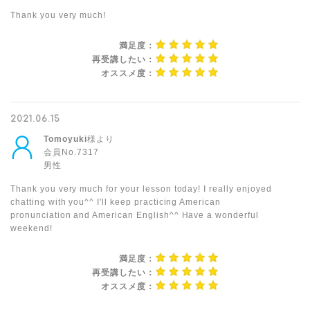
Thank you very much!
満足度：
再受講したい：
オススメ度：
2021.06.15
Tomoyuki
様より
会員No.7317
男性
Thank you very much for your lesson today! I really enjoyed
chatting with you^^ I'll keep practicing American
pronunciation and American English^^ Have a wonderful
weekend!
満足度：
再受講したい：
オススメ度：