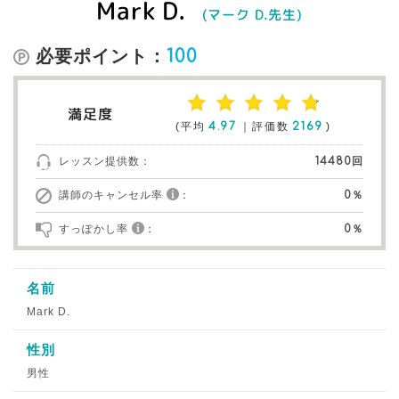
Mark D.
(マーク D.先生)
必要ポイント：
100
満足度
(平均
4.97
｜評価数
2169
)
レッスン提供数：
14480回
講師のキャンセル率
：
0％
すっぽかし率
：
0％
名前
Mark D.
性別
男性