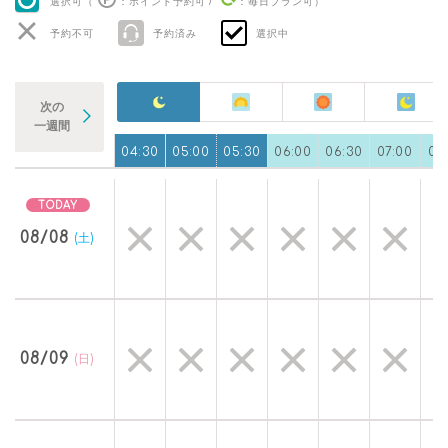
選択可（
：ポイント予約可
/
：毎日プラン可
）
予約不可
予約済み
選択中
次の
一週間
0
03:30
04:00
04:30
05:00
05:30
06:00
06:30
07:00
07
08/08
(土)
08/09
(日)