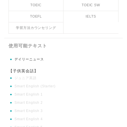
TOEIC
TOEIC SW
TOEFL
IELTS
学習方法カウンセリング
使用可能テキスト
●
デイリーニュース
【子供英会話】
●
ジュニア英語
●
Smart English (Starter)
●
Smart English 1
●
Smart English 2
●
Smart English 3
●
Smart English 4