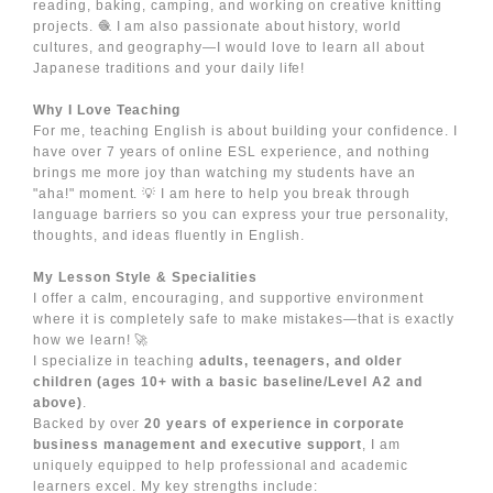
reading, baking, camping, and working on creative knitting
projects. 🧶 I am also passionate about history, world
cultures, and geography—I would love to learn all about
Japanese traditions and your daily life!
Why I Love Teaching
For me, teaching English is about building your confidence. I
have over 7 years of online ESL experience, and nothing
brings me more joy than watching my students have an
"aha!" moment. 💡 I am here to help you break through
language barriers so you can express your true personality,
thoughts, and ideas fluently in English.
My Lesson Style & Specialities
I offer a calm, encouraging, and supportive environment
where it is completely safe to make mistakes—that is exactly
how we learn! 🚀
I specialize in teaching
adults, teenagers, and older
children (ages 10+ with a basic baseline/Level A2 and
above)
.
Backed by over
20 years of experience in corporate
business management and executive support
, I am
uniquely equipped to help professional and academic
learners excel. My key strengths include: