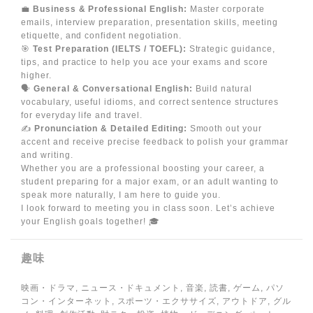
💼
Business & Professional English:
Master corporate
emails, interview preparation, presentation skills, meeting
etiquette, and confident negotiation.
🎯
Test Preparation (IELTS / TOEFL):
Strategic guidance,
tips, and practice to help you ace your exams and score
higher.
🗣️
General & Conversational English:
Build natural
vocabulary, useful idioms, and correct sentence structures
for everyday life and travel.
✍️
Pronunciation & Detailed Editing:
Smooth out your
accent and receive precise feedback to polish your grammar
and writing.
Whether you are a professional boosting your career, a
student preparing for a major exam, or an adult wanting to
speak more naturally, I am here to guide you.
I look forward to meeting you in class soon. Let’s achieve
your English goals together! 🎓
趣味
映画・ドラマ, ニュース・ドキュメント, 音楽, 読書, ゲーム, パソ
コン・インターネット, スポーツ・エクササイズ, アウトドア, グル