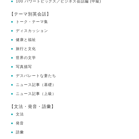
●
100 パワートピックス／ビジネス会話編 (中級)
【テーマ別英会話】
●
トーク・テーマ集
●
ディスカッション
●
健康と福祉
●
旅行と文化
●
世界の文学
●
写真描写
●
デスパレートな妻たち
●
ニュース記事（基礎）
●
ニュース記事（上級）
【文法・発音・語彙】
●
文法
●
発音
●
語彙