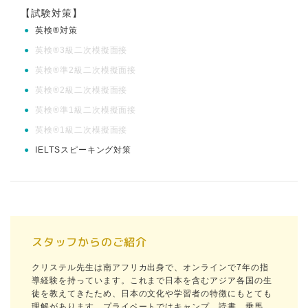
【試験対策】
●
英検®対策
●
英検®3級二次模擬面接
●
英検®準2級二次模擬面接
●
英検®2級二次模擬面接
●
英検®準1級二次模擬面接
●
英検®1級二次模擬面接
●
IELTSスピーキング対策
スタッフからのご紹介
クリステル先生は南アフリカ出身で、オンラインで7年の指
導経験を持っています。これまで日本を含むアジア各国の生
徒を教えてきたため、日本の文化や学習者の特徴にもとても
理解があります。プライベートではキャンプ、読書、乗馬、