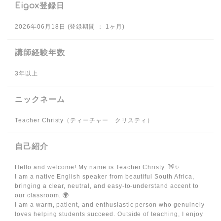
Eigox登録日
2026年06月18日 (登録期間 ： 1ヶ月)
講師経験年数
3年以上
ニックネーム
Teacher Christy（ティーチャー クリスティ）
自己紹介
Hello and welcome! My name is Teacher Christy. 👋✨
I am a native English speaker from beautiful South Africa,
bringing a clear, neutral, and easy-to-understand accent to
our classroom. 🌍
I am a warm, patient, and enthusiastic person who genuinely
loves helping students succeed. Outside of teaching, I enjoy