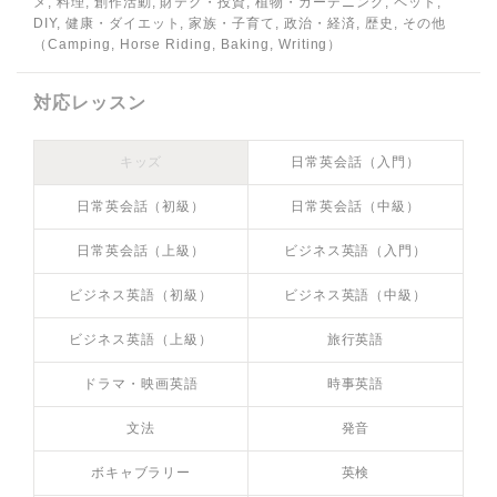
メ, 料理, 創作活動, 財テク・投資, 植物・ガーデニング, ペット,
DIY, 健康・ダイエット, 家族・子育て, 政治・経済, 歴史, その他
（Camping, Horse Riding, Baking, Writing）
対応レッスン
キッズ
日常英会話（入門）
日常英会話（初級）
日常英会話（中級）
日常英会話（上級）
ビジネス英語（入門）
ビジネス英語（初級）
ビジネス英語（中級）
ビジネス英語（上級）
旅行英語
ドラマ・映画英語
時事英語
文法
発音
ボキャブラリー
英検