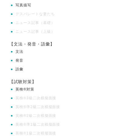
●
写真描写
●
デスパレートな妻たち
●
ニュース記事（基礎）
●
ニュース記事（上級）
【文法・発音・語彙】
●
文法
●
発音
●
語彙
【試験対策】
●
英検®対策
●
英検®3級二次模擬面接
●
英検®準2級二次模擬面接
●
英検®2級二次模擬面接
●
英検®準1級二次模擬面接
●
英検®1級二次模擬面接