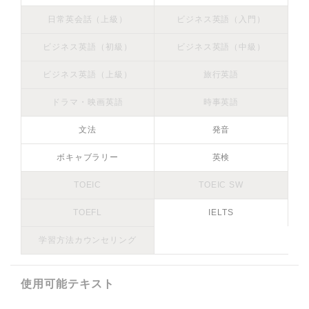
日常英会話（上級）
ビジネス英語（入門）
ビジネス英語（初級）
ビジネス英語（中級）
ビジネス英語（上級）
旅行英語
ドラマ・映画英語
時事英語
文法
発音
ボキャブラリー
英検
TOEIC
TOEIC SW
TOEFL
IELTS
学習方法カウンセリング
使用可能テキスト