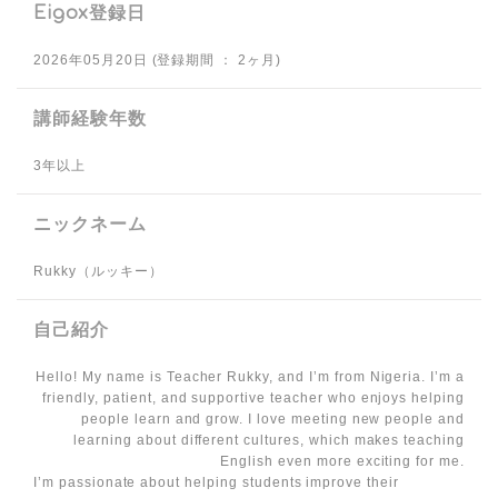
Eigox登録日
2026年05月20日 (登録期間 ： 2ヶ月)
講師経験年数
3年以上
ニックネーム
Rukky（ルッキー）
自己紹介
Hello! My name is Teacher Rukky, and I’m from Nigeria. I’m a
friendly, patient, and supportive teacher who enjoys helping
people learn and grow. I love meeting new people and
learning about different cultures, which makes teaching
English even more exciting for me.
I’m passionate about helping students improve their