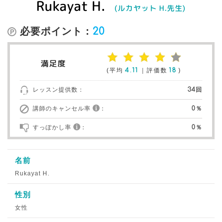
Rukayat H.
(ルカヤット H.先生)
必要ポイント：
20
満足度
(平均
4.11
｜評価数
18
)
レッスン提供数：
34回
講師のキャンセル率
：
0％
すっぽかし率
：
0％
名前
Rukayat H.
性別
女性