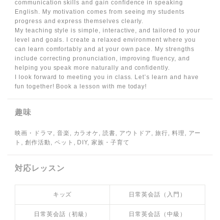
communication skills and gain confidence in speaking
English. My motivation comes from seeing my students
progress and express themselves clearly.
My teaching style is simple, interactive, and tailored to your
level and goals. I create a relaxed environment where you
can learn comfortably and at your own pace. My strengths
include correcting pronunciation, improving fluency, and
helping you speak more naturally and confidently.
I look forward to meeting you in class. Let’s learn and have
fun together! Book a lesson with me today!
趣味
映画・ドラマ, 音楽, カラオケ, 読書, アウトドア, 旅行, 料理, アー
ト, 創作活動, ペット, DIY, 家族・子育て
対応レッスン
キッズ
日常英会話（入門）
日常英会話（初級）
日常英会話（中級）