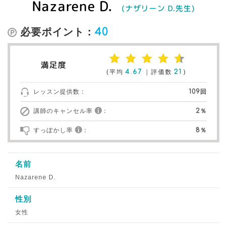
Nazarene D.
(ナザリーン D.先生)
必要ポイント：
40
満足度
(平均
4.67
｜評価数
21
)
レッスン提供数：
109回
講師のキャンセル率
：
2％
すっぽかし率
：
8％
名前
Nazarene D.
性別
女性