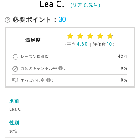
Lea C.
(リア C.先生)
必要ポイント：
30
満足度
(平均
4.80
｜評価数
10
)
レッスン提供数：
42回
講師のキャンセル率
：
0％
すっぽかし率
：
0％
名前
Lea C.
性別
女性