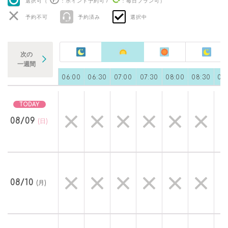
選択可（
：ポイント予約可
/
：毎日プラン可
）
予約不可
予約済み
選択中
次の
一週間
0
05:00
05:30
06:00
06:30
07:00
07:30
08:00
08:30
09
08/09
(日)
08/10
(月)