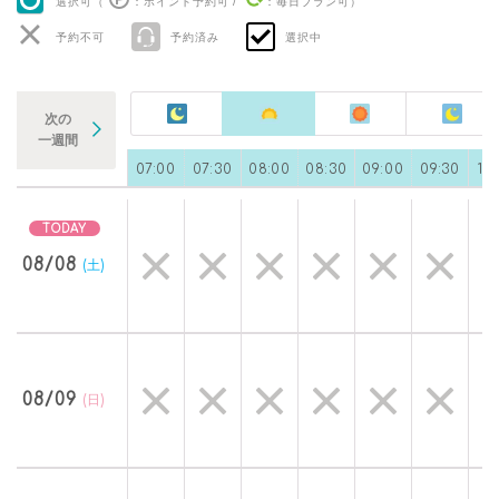
選択可（
：ポイント予約可
/
：毎日プラン可
）
予約不可
予約済み
選択中
次の
一週間
0
06:00
06:30
07:00
07:30
08:00
08:30
09:00
09:30
10
08/08
(土)
08/09
(日)