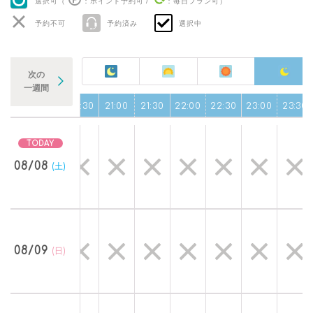
選択可（
：ポイント予約可
/
：毎日プラン可
）
予約不可
予約済み
選択中
次の
一週間
19:30
20:00
20:30
21:00
21:30
22:00
22:30
23:00
23:30
08/08
(土)
08/09
(日)