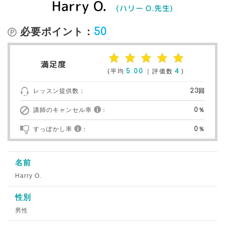
Harry O.
(ハリー O.先生)
必要ポイント：
50
満足度
(平均
5.00
｜評価数
4
)
レッスン提供数：
23回
講師のキャンセル率
：
0％
すっぽかし率
：
0％
名前
Harry O.
性別
男性