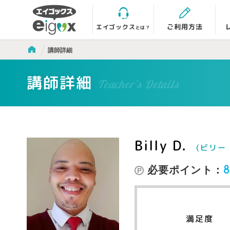
エイゴックス
ご利用方法
とは？
講師詳細
講師詳細
Teacher's Details
Billy D.
(ビリー 
必要ポイント：
8
満足度