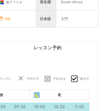
現住国
South Africa
南アフリカ
日本語
入門
レッスン予約
ラン可
）
予約不可
予約済み
選択中
後
夜
:00
09:30
10:00
10:30
11:00
11:30