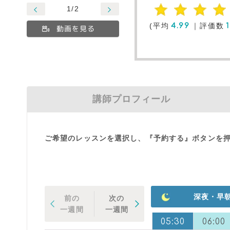
1/2
(平均
｜評価数
4.99
動画を見る
講師プロフィール
ご希望のレッスンを選択し、『予約する』ボタンを
深夜・早
前の
次の
一週間
一週間
03:30
04:00
04:30
05:00
05:30
06:00