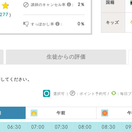
国籍
2％
講師のキャンセル率
：
)
1277
キッズ
0％
すっぽかし率
：
生徒からの評価
押してください。
選択可（
：ポイント予約可
/
：毎日プ
朝
午前
午
06:30
07:00
07:30
08:00
08:30
09