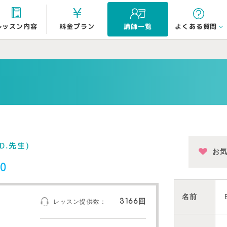
よくある質問
レッスン内容
料金プラン
講師一覧
D.先生)
お
0
名前
3166回
レッスン提供数：